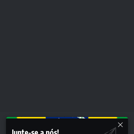
Na prática, a Lei estipula que a Caixa Central de
Previdência será o número encontrado nos
Junte-se a nós!