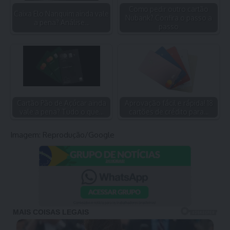
Como pedir outro cartão
Caixa Elo Nanquim ainda vale
Nubank? Confira o passo a
a pena? Análise…
passo
Cartão Pão de Açúcar ainda
Aprovação fácil e rápida! 18
vale a pena? Tudo o que…
cartões de crédito para…
Imagem: Reprodução/Google