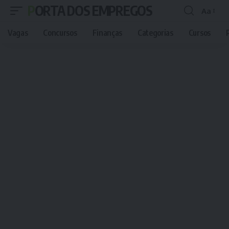
PORTA DOS EMPREGOS
Aa
Font
Resizer
Vagas
Concursos
Finanças
Categorias
Cursos
P