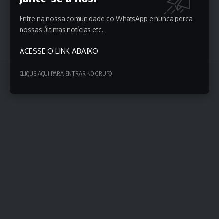
registros e documentos dos órgãos públicos, no
Entre na nossa comunidade do WhatsApp e nunca perca
registro civil de pessoas físicas ou nos
nossas últimas notícias etc.
documentos de identidade emitidos por conselhos
profissionais.
ACESSE O LINK ABAIXO
CLIQUE AQUI PARA ENTRAR NO GRUPO