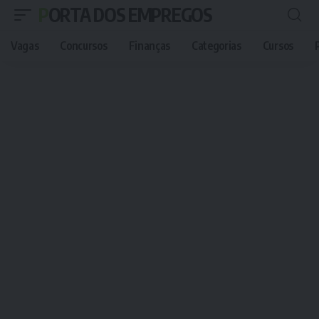
PORTA DOS EMPREGOS
Vagas
Concursos
Finanças
Categorias
Cursos
P