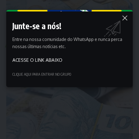
Junte-se a nós!
Entre na nossa comunidade do WhatsApp e nunca perca
ECONOMIA
NOTÍCIAS
nossas últimas notícias etc.
Saiba como o CPF na nota pode trazer dinheiro extra
ACESSE O LINK ABAIXO
no mês; Confira Agora
A Nota Fiscal Paulista é uma iniciativa do governo de São Paulo…
CLIQUE AQUI PARA ENTRAR NO GRUPO
Porta dos Empregos
11 de maio de 2025