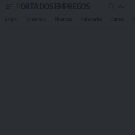
PORTA DOS EMPREGOS
Aa
Font
Resizer
Vagas
Concursos
Finanças
Categorias
Cursos
P