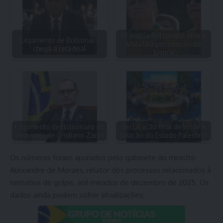
PF indicia Bolsonaro, filho e
Julgamento de Bolsonaro
Malafaia por coação da
chega a reta final
Justiça
Julgamento de Bolsonaro ao
declaração final defende a
vivo: voto de Cristiano Zanin
criação do Estado Palestino
Os números foram apurados pelo gabinete do ministro
Alexandre de Moraes, relator dos processos relacionados à
tentativa de golpe, até meados de dezembro de 2025. Os
dados ainda podem sofrer atualizações.