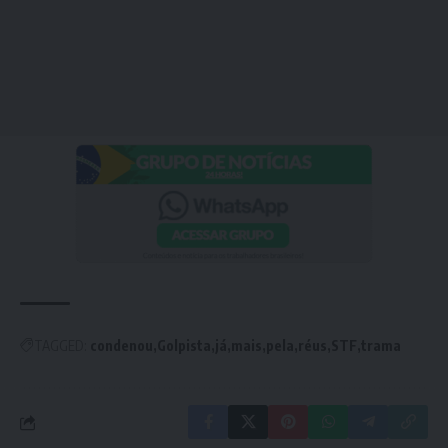
TAGGED:
condenou
Golpista
já
mais
pela
réus
STF
trama