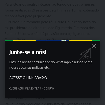
Para julgar os quatro núcleos, ao longo de quatro meses,
foram realizadas 21 sessões pela Primeira Turma, colegiado
responsável pelo julgamento.
O Núcleo 5 é formado pelo réu Paulo Figueiredo, neto do
ex-presidente da ditadura João Figueiredo. Ele mora dos
Estados Unidos, e não há previsão para o julgamento.
Quem são os condenados do 8 de janeiro
Núcleo 1 – data da condenação: 11 de setembro de 2025
Junte-se a nós!
Jair Bolsonaro, ex-presidente da República: 27 anos e três
meses
Entre na nossa comunidade do WhatsApp e nunca perca
Walter Braga Netto, ex-ministro e candidato à vice na chapa
nossas últimas notícias etc.
de 2022: 26 anos;
Almir Garnier, ex-comandante da Marinha: 24 anos;
ACESSE O LINK ABAIXO
Anderson Torres, ex-ministro da Justiça e ex-secretário de
segurança do Distrito Federal: 24 anos;
CLIQUE AQUI PARA ENTRAR NO GRUPO
Augusto Heleno, ex-ministro do Gabinete de Segurança
Institucional (GSI): 21 anos;
Paulo Sérgio Nogueira, ex-ministro da Defesa: 19 anos;