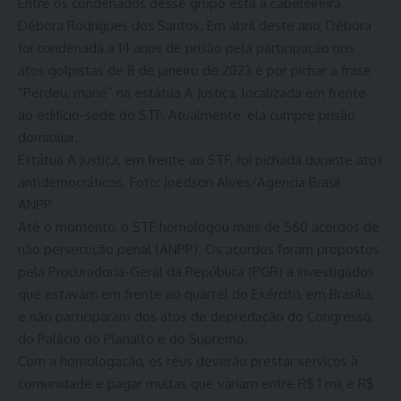
Entre os condenados desse grupo está a cabeleireira
Débora Rodrigues dos Santos. Em abril deste ano, Débora
foi condenada a 14 anos de prisão pela participação nos
atos golpistas de 8 de janeiro de 2023 e por pichar a frase
“Perdeu, mané” na estátua A Justiça, localizada em frente
ao edifício-sede do STF. Atualmente, ela cumpre prisão
domiciliar.
Estátua A Justiça, em frente ao STF, foi pichada durante atos
antidemocráticos. Foto: Joedson Alves/Agencia Brasil
ANPP
Até o momento, o STF homologou mais de 560 acordos de
não persecução penal (ANPP). Os acordos foram propostos
pela Procuradoria-Geral da República (PGR) a investigados
que estavam em frente ao quartel do Exército, em Brasília,
e não participaram dos atos de depredação do Congresso,
do Palácio do Planalto e do Supremo.
Com a homologação, os réus deverão prestar serviços à
comunidade e pagar multas que variam entre R$ 1 mil e R$