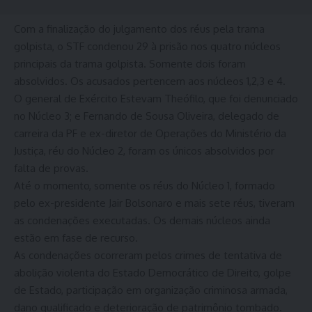
Com a finalização do julgamento dos réus pela trama
golpista, o STF condenou 29 à prisão nos quatro núcleos
principais da trama golpista. Somente dois foram
absolvidos. Os acusados pertencem aos núcleos 1,2,3 e 4.
O general de Exército Estevam Theófilo, que foi denunciado
no Núcleo 3; e Fernando de Sousa Oliveira, delegado de
carreira da PF e ex-diretor de Operações do Ministério da
Justiça, réu do Núcleo 2, foram os únicos absolvidos por
falta de provas.
Até o momento, somente os réus do Núcleo 1, formado
pelo ex-presidente Jair Bolsonaro e mais sete réus, tiveram
as condenações executadas. Os demais núcleos ainda
estão em fase de recurso.
As condenações ocorreram pelos crimes de tentativa de
abolição violenta do Estado Democrático de Direito, golpe
de Estado, participação em organização criminosa armada,
dano qualificado e deterioração de patrimônio tombado.