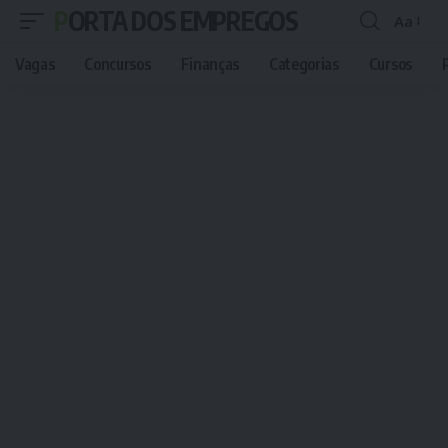
PORTA DOS EMPREGOS
Aa
Font
Resizer
Vagas
Concursos
Finanças
Categorias
Cursos
P