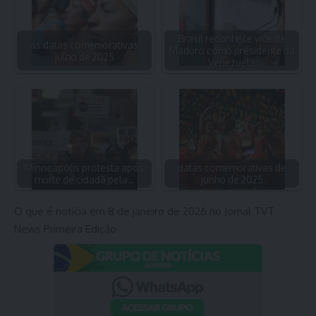
Brasil reconhece vice de
as datas comemorativas
Maduro como presidente da
julho de 2025
Venezuela
Minneapolis protesta após
datas comemorativas de
morte de cidadã pela…
junho de 2025
O que é notícia em 8 de janeiro de 2026 no Jornal TVT
News Primeira Edição