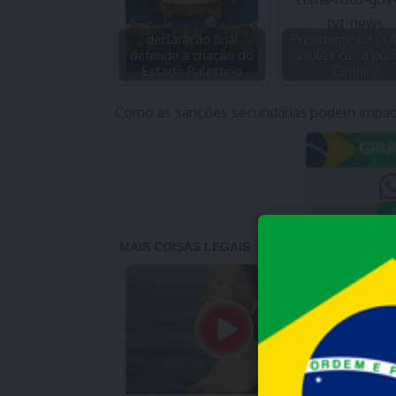
declaração final
Presidente da CO
defende a criação do
divulga carta públ
Estado Palestino
Confiira
Como as sanções secundárias podem impacta