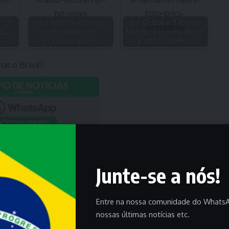
P 30
Lula encerra encontro
Sul Global e Terceiro
ica.
com apelo por
Mundo. Entenda esses
multilateralismo
e outros termos
r o Brasil?
Junte-se a nós!
Entre na nossa comunidade do WhatsA
nossas últimas notícias etc.