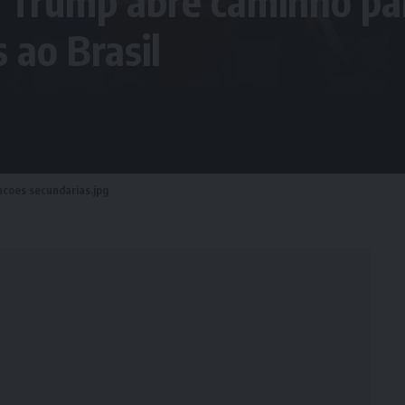
r Trump abre caminho par
 ao Brasil
ncoes secundarias.jpg