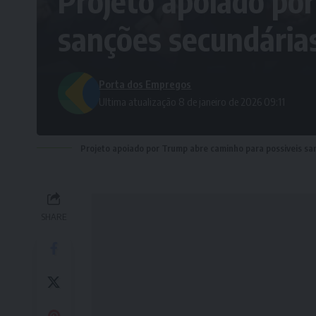
Projeto apoiado po
sanções secundárias
Porta dos Empregos
Ultima atualização 8 de janeiro de 2026 09:11
Projeto apoiado por Trump abre caminho para possiveis sa
SHARE