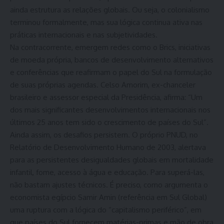
ainda estrutura as relações globais. Ou seja, o colonialismo
terminou formalmente, mas sua lógica continua ativa nas
práticas internacionais e nas subjetividades.
Na contracorrente, emergem redes como o Brics, iniciativas
de moeda própria, bancos de desenvolvimento alternativos
e conferências que reafirmam o papel do Sul na formulação
de suas próprias agendas. Celso Amorim, ex-chanceler
brasileiro e assessor especial da Presidência, afirma: “Um
dos mais significantes desenvolvimentos internacionais nos
últimos 25 anos tem sido o crescimento de países do Sul”.
Ainda assim, os desafios persistem. O próprio PNUD, no
Relatório de Desenvolvimento Humano de 2003, alertava
para as persistentes desigualdades globais em mortalidade
infantil, fome, acesso à água e educação. Para superá-las,
não bastam ajustes técnicos. É preciso, como argumenta o
economista egípcio Samir Amin (referência em Sul Global)
uma ruptura com a lógica do “capitalismo periférico”, em
que países do Sul fornecem matérias-primas e mão de obra