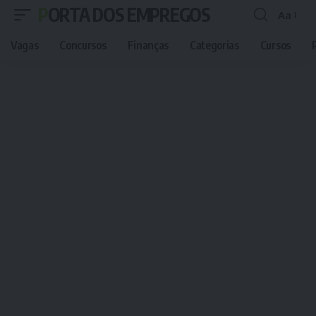
PORTA DOS EMPREGOS
Aa
Font
Resizer
Vagas
Concursos
Finanças
Categorias
Cursos
P