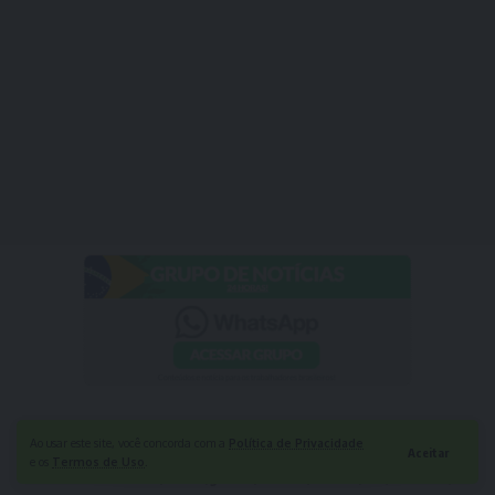
Ao usar este site, você concorda com a
Política de Privacidade
Aceitar
e os
Termos de Uso
.
TAGGED:
Entenda
Esses
global
Mundo
outros
Sul
terceiro