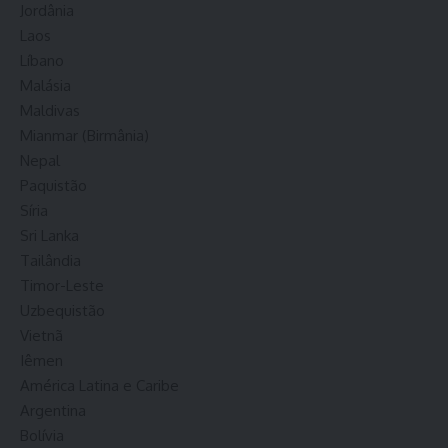
Jordânia
Laos
Líbano
Malásia
Maldivas
Mianmar (Birmânia)
Nepal
Paquistão
Síria
Sri Lanka
Tailândia
Timor-Leste
Uzbequistão
Vietnã
Iêmen
América Latina e Caribe
Argentina
Bolívia