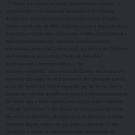
“O termo Sul Global foi usado pela primeira vez pelo
ativista político de esquerda americano Carl Oglesby.
Acadêmico ativo no movimento antiguerra nos Estados
Unidos na década de 1960, Oglesby instou a chamada Nova
Esquerda a formar uma aliança com a Velha Direita liberal e
não intervencionista em oposição à política externa
imperialista americana”, como explica o diretor do Gabinete
da Presidência do Instituto Chinês de Relações
Internacionais Contemporâneas, Li Yan.
O chinês completa: “com a eclosão da crise na Ucrânia e o
aumento dos jogos de azar por parte dos principais países,
o uso do termo Sul Global expandiu-se, de forma clara e
rápida, dos círculos acadêmicos para a política internacional.
Só neste ano, a Índia realizou uma cúpula online chamada
‘Voz do Sul Global’; o Sul Global foi mencionado dezenas
de vezes no Relatório de Segurança de Munique; o Japão
convidou alguns ‘países do sul’ para a cúpula do G7 em
Hiroshima e incluiu na agenda um item relacionado ao