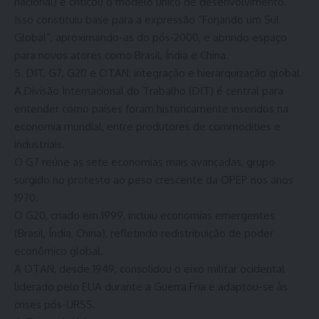
nacional) e criticou o modelo único de desenvolvimento.
Isso constituiu base para a expressão “Forjando um Sul
Global”, aproximando-as do pós‑2000, e abrindo espaço
para novos atores como Brasil, Índia e China.
5. DIT, G7, G20 e OTAN: integração e hierarquização global
A Divisão Internacional do Trabalho (DIT) é central para
entender como países foram historicamente inseridos na
economia mundial, entre produtores de commodities e
industriais.
O G7 reúne as sete economias mais avançadas, grupo
surgido no protesto ao peso crescente da OPEP nos anos
1970.
O G20, criado em 1999, incluiu economias emergentes
(Brasil, Índia, China), refletindo redistribuição de poder
econômico global.
A OTAN, desde 1949, consolidou o eixo militar ocidental
liderado pelo EUA durante a Guerra Fria e adaptou-se às
crises pós-URSS.