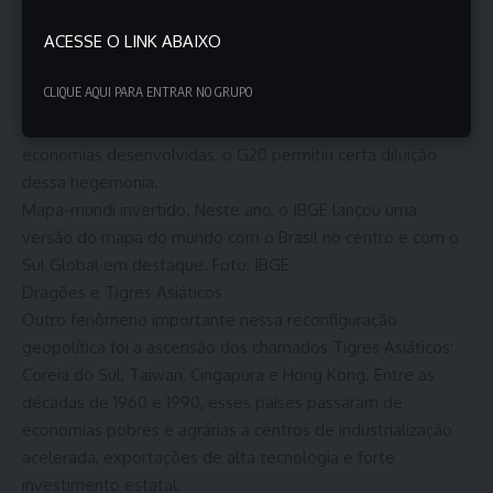
O G20, criado em 1999, incorporou economias emergentes
ACESSE O LINK ABAIXO
ao lado das potências tradicionais, ampliando os debates
antes restritos ao G7, grupo formado por Estados Unidos,
CLIQUE AQUI PARA ENTRAR NO GRUPO
Reino Unido, Alemanha, França, Itália, Canadá e Japão.
Enquanto o G7 manteve-se como farol imperial das
economias desenvolvidas, o G20 permitiu certa diluição
dessa hegemonia.
Mapa-mundi invertido. Neste ano, o IBGE lançou uma
versão do mapa do mundo com o Brasil no centro e com o
Sul Global em destaque. Foto: IBGE
Dragões e Tigres Asiáticos
Outro fenômeno importante nessa reconfiguração
geopolítica foi a ascensão dos chamados Tigres Asiáticos:
Coreia do Sul, Taiwan, Cingapura e Hong Kong. Entre as
décadas de 1960 e 1990, esses países passaram de
economias pobres e agrárias a centros de industrialização
acelerada, exportações de alta tecnologia e forte
investimento estatal.