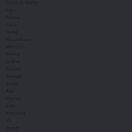
Costa do Marfim
Egito
Etiópia
Gana
Guiné
Moçambique
Marrocos
Nigéria
Quênia
Ruanda
Senegal
Sudão
Ásia
Filipinas
Índia
Indonésia
Irã
Iraque