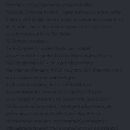
Central e do Cáucaso também são incluídos.
Países do Sudeste Asiático, Tigres Asiáticos e outros como
Malásia, Vietnã, Filipinas e Indonésia, apesar de crescimento
acelerado, ainda enfrentam desafios estruturais e são
considerados parte do Sul Global.
Síntese conceitual
TermoOrigem / ContextoEvolução / Papel
atualPrimeiro/Segundo/Terceiro MundoSauvy, Guerra
FriaTerceiro Mundo → Sul GlobalMovimento
Não‑AlinhadoBandung (1955), Belgrado (1961)Persiste como
voz de países independentesTigres
AsiáticosIndustrialização estatalModelos de
desenvolvimento emersaSul GlobalPós‑1991, pós-
colonializaçãoPlataforma de cooperação Sul–SulG7 /
G20Economias avançadas / emergentesEstruturas de
governança econômicaOTANGuerra Fria, defesa
coletivaAinda relevante militarmenteColonialismo /
ColonialidadeImperialismo europeuEntraves persistentes