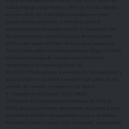
Com o fim da Guerra Fria e da URSS em 1991, o termo Sul
Global emergiu como herdeiro crítico do Terceiro Mundo.
Nos anos 1960–80, o Sul Global consolidou-se como
projeto político, econômico e simbólico, contra o
subdesenvolvimento legado colonial. A cooperação Sul–
Sul ganhou impulso com a Declaração de Buenos Aires
(1978) e deu origem ao Plano de Ação para Cooperação
Técnica entre países em desenvolvimento (Bapa). O PNUD
promoveu essa agenda, reconhecendo seu caráter
complementar à cooperação Norte-Sul.
Em 2003, o PNUD publicou A Ascensão do Sul, analisando a
atuação política e econômica crescente dos países do Sul,
prelúdio do conceito “Forjando um Sul Global”.
4. “Forjando um Sul Global” (2003, PNUD)
O Relatório de Desenvolvimento Humano de 2003, do
PNUD, destacou profundas disparidades associadas à fome,
mortalidade infantil e desigualdades sociais e de gênero.
Introduziu conceitos-chave como “ownership” (propriedade