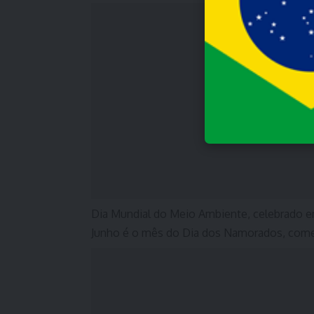
Dia Mundial do Meio Ambiente, celebrado e
Junho é o mês do Dia dos Namorados, come