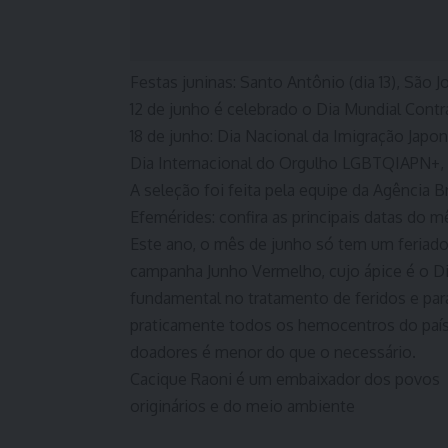
Festas juninas: Santo Antônio (dia 13), São J
12 de junho é celebrado o Dia Mundial Contra
18 de junho: Dia Nacional da Imigração Japo
Dia Internacional do Orgulho LGBTQIAPN+, c
A seleção foi feita pela equipe da Agência Br
Efemérides: confira as principais datas do 
Este ano, o mês de junho só tem um feriado
campanha Junho Vermelho, cujo ápice é o Di
fundamental no tratamento de feridos e par
praticamente todos os hemocentros do país
doadores é menor do que o necessário.
Cacique Raoni é um embaixador dos povos
originários e do meio ambiente