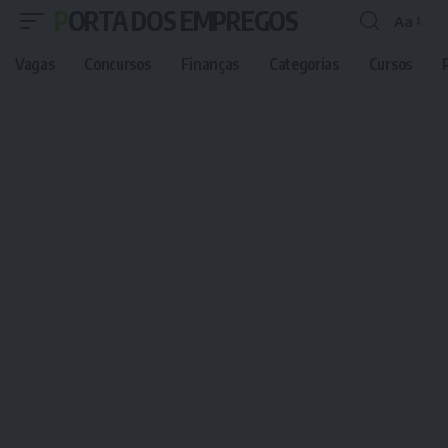
PORTA DOS EMPREGOS
Aa
Font
Resizer
Vagas
Concursos
Finanças
Categorias
Cursos
P