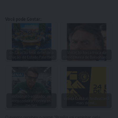
Você pode Gostar:
declaração final defende a
Violação força troca da
criação do Estado Palestino
tornozeleira de Bolsonaro…
Bolsonaro soldador de
Virada Cultural: festival terá
tornozeleira: confira os
mais de mil…
memes
O evento recebeu o nome “Brasília vai caminhar, pela