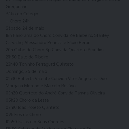
Gregoriano
Pátio do Colégio
– Choro 24h
Sábado, 24 de maio
18h Panorama do Choro Convida Ze Barbeiro, Stanley
Carvalho, Alessandro Penezzi e Fábio Peron
20h Clube do Choro Sp Convida Quarteto Pizindim
21h50 Baile do Ribeiro
23h40 Toninho Ferragutti Quinteto
Domingo, 25 de maio
01h30 Roberta Valente Convida Vitor Angeleas, Duo
Morgana Moreno e Marcelo Rosário
03h20 Querteto do André Convida Tahyna Oliveira
05h20 Choro da Leste
07h10 João Poleto Quinteto
09h Fios de Choro
10h50 Isaias e o Seus Choroes
12h50 Coletivo de Mulheres do Choro de Sp