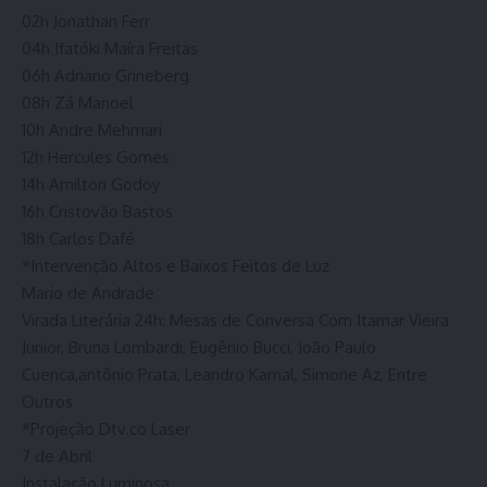
02h Jonathan Ferr
04h Ifatóki Maíra Freitas
06h Adriano Grineberg
08h Zá Manoel
10h Andre Mehmari
12h Hercules Gomes
14h Amilton Godoy
16h Cristovão Bastos
18h Carlos Dafé
*Intervenção Altos e Baixos Feitos de Luz
Mario de Andrade
Virada Literária 24h: Mesas de Conversa Com Itamar Vieira
Junior, Bruna Lombardi, Eugênio Bucci, João Paulo
Cuenca,antônio Prata, Leandro Karnal, Simone Az, Entre
Outros
*Projeção Dtv.co Laser
7 de Abril
Instalação Luminosa