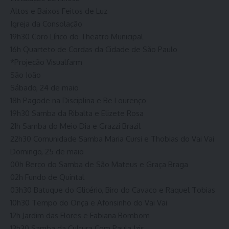
Altos e Baixos Feitos de Luz
Igreja da Consolação
19h30 Coro Lírico do Theatro Municipal
16h Quarteto de Cordas da Cidade de São Paulo
*Projeção Visualfarm
São João
Sábado, 24 de maio
18h Pagode na Disciplina e Be Lourenço
19h30 Samba da Ribalta e Elizete Rosa
21h Samba do Meio Dia e Grazzi Brazil
22h30 Comunidade Samba Maria Cursi e Thobias do Vai Vai
Domingo, 25 de maio
00h Berço do Samba de São Mateus e Graça Braga
02h Fundo de Quintal
03h30 Batuque do Glicério, Biro do Cavaco e Raquel Tobias
10h30 Tempo do Onça e Afonsinho do Vai Vai
12h Jardim das Flores e Fabiana Bombom
13h30 Samba da Cultura Com Paula Izis