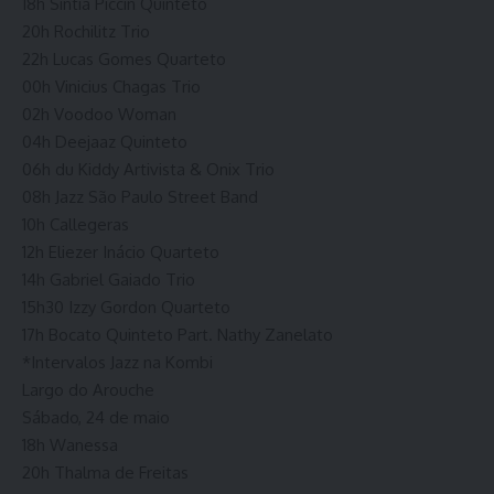
18h Sintia Piccin Quinteto
20h Rochilitz Trio
22h Lucas Gomes Quarteto
00h Vinicius Chagas Trio
02h Voodoo Woman
04h Deejaaz Quinteto
06h du Kiddy Artivista & Onix Trio
08h Jazz São Paulo Street Band
10h Callegeras
12h Eliezer Inácio Quarteto
14h Gabriel Gaiado Trio
15h30 Izzy Gordon Quarteto
17h Bocato Quinteto Part. Nathy Zanelato
*Intervalos Jazz na Kombi
Largo do Arouche
Sábado, 24 de maio
18h Wanessa
20h Thalma de Freitas