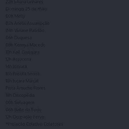
22h Juliana Linhares
Domingo, 25 de maio
00h Melly
02h Anelis Assumpção
04h Viviane Batidão
06h Duquesa
08h Kennya Macedo
10h Kaê Guajajara
12h Assucena
14h Josyara
16h Priscila Senna
18h Juçara Marçal
Pista Arouche Flores
18h Discopédia
00h Selvagem
06h Baile da Sodo
12h Ocupação Fervo
*Projeção Coletivo Coletores