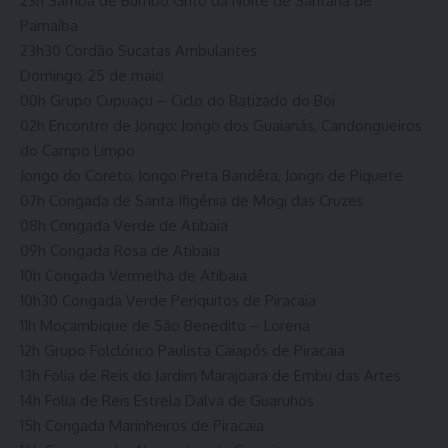
23h Samba de Bumbo Grito da Noite de Santana de
Parnaíba
23h30 Cordão Sucatas Ambulantes
Domingo, 25 de maio
00h Grupo Cupuaçu – Ciclo do Batizado do Boi
02h Encontro de Jongo: Jongo dos Guaianás, Candongueiros
do Campo Limpo
Jongo do Coreto, Jongo Preta Bandêra, Jongo de Piquete
07h Congada de Santa Ifigênia de Mogi das Cruzes
08h Congada Verde de Atibaia
09h Congada Rosa de Atibaia
10h Congada Vermelha de Atibaia
10h30 Congada Verde Periquitos de Piracaia
11h Moçambique de São Benedito – Lorena
12h Grupo Folclórico Paulista Caiapós de Piracaia
13h Folia de Reis do Jardim Marajoara de Embu das Artes
14h Folia de Reis Estrela Dalva de Guaruhos
15h Congada Marinheiros de Piracaia