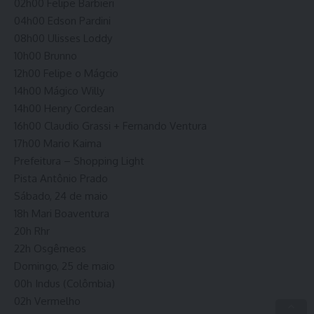
02h00 Felipe Barbieri
04h00 Edson Pardini
08h00 Ulisses Loddy
10h00 Brunno
12h00 Felipe o Mágcio
14h00 Mágico Willy
14h00 Henry Cordean
16h00 Claudio Grassi + Fernando Ventura
17h00 Mario Kaima
Prefeitura – Shopping Light
Pista Antônio Prado
Sábado, 24 de maio
18h Mari Boaventura
20h Rhr
22h Osgêmeos
Domingo, 25 de maio
00h Indus (Colômbia)
02h Vermelho