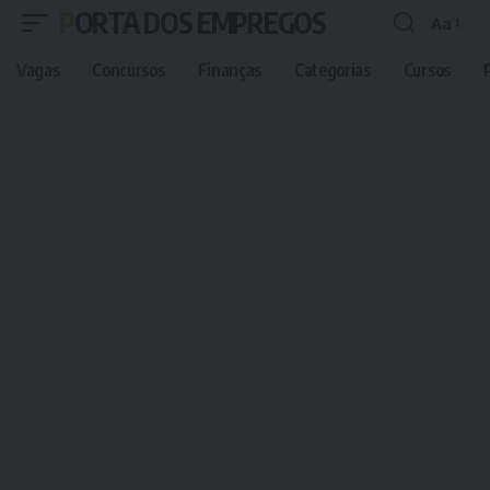
PORTA DOS EMPREGOS
Aa
Font
Resizer
Vagas
Concursos
Finanças
Categorias
Cursos
P