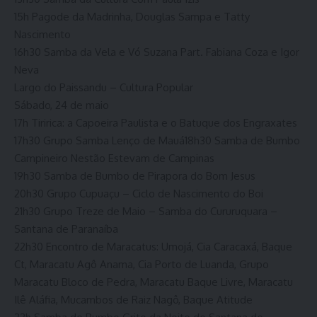
15h Pagode da Madrinha, Douglas Sampa e Tatty
Nascimento
16h30 Samba da Vela e Vó Suzana Part. Fabiana Coza e Igor
Neva
Largo do Paissandu – Cultura Popular
Sábado, 24 de maio
17h Tiririca: a Capoeira Paulista e o Batuque dos Engraxates
17h30 Grupo Samba Lenço de Mauá18h30 Samba de Bumbo
Campineiro Nestão Estevam de Campinas
19h30 Samba de Bumbo de Pirapora do Bom Jesus
20h30 Grupo Cupuaçu – Ciclo de Nascimento do Boi
21h30 Grupo Treze de Maio – Samba do Cururuquara –
Santana de Paranaíba
22h30 Encontro de Maracatus: Umojá, Cia Caracaxá, Baque
Ct, Maracatu Agô Anama, Cia Porto de Luanda, Grupo
Maracatu Bloco de Pedra, Maracatu Baque Livre, Maracatu
Ilê Aláfia, Mucambos de Raiz Nagô, Baque Atitude