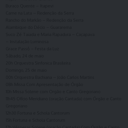
Buraco Quente – Itapevi
Carne na Lata – Redenção da Serra
Rancho do Markão – Redenção da Serra
Alambique do Décio – Guararema
Suco Zé Taiada e Maria Rapadura – Caçapava
– Instalação Luminosa
Grace Passô – Festa da Luz
Sábado, 24 de maio
20h Orquestra Sinfonica Brasileira
Domingo, 25 de maio
00h Orquestra Bachiana – João Carlos Martins
08h Missa Com Apresentação de Órgão
10h Missa Solene com Orgão e Canto Gregoriano
11h45 Ofício Meridiano (oração Cantada) com Órgão e Canto
Gregoriano
12h30 Fortuna e Schola Cantorum
15h Fortuna e Schola Cantorum
17h Vésperas Solene (oração Cantada) Com Órgão e Canto