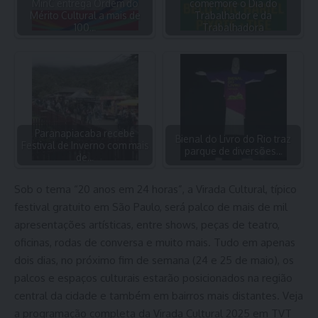
MinC entrega Ordem do
comemore o Dia do
Mérito Cultural a mais de
Trabalhador e da
100…
Trabalhadora
Paranapiacaba recebe
Bienal do Livro do Rio traz
Festival de Inverno com mais
parque de diversões…
de…
Sob o tema “20 anos em 24 horas”, a Virada Cultural, típico
festival gratuito em São Paulo, será palco de mais de mil
apresentações artísticas, entre shows, peças de teatro,
oficinas, rodas de conversa e muito mais. Tudo em apenas
dois dias, no próximo fim de semana (24 e 25 de maio), os
palcos e espaços culturais estarão posicionados na região
central da cidade e também em bairros mais distantes. Veja
a programação completa da Virada Cultural 2025 em TVT