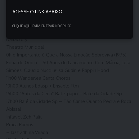
Chá
– Instalação Luminosa
ACESSE O LINK ABAIXO
Daiara Tukano – Festa da Luz
Praça das Artes
CLIQUE AQUI PARA ENTRAR NO GRUPO
Puzzle Gigante
Naifactory
Theatro Municipal
0h o Importante é Que a Nossa Emoção Sobreviva (1975)
Eduardo Gudin – 50 Anos do Lançamento Com Márcia, Lela
Simões, Claudio Nucci ,elisa Gudin e Rappin Hood
11h00 Wanderlea Canta Choros
10h00 Alunos Edasp + Ensable Ftm
16h00 “Antes da Cena” Bate-papo – Bale da Cidade Sp
17h00 Balé da Cidade Sp – Tão Carne Quanto Pedra e Boca
Abissal
Inflável Zeh Palit
Praça Ramos
– Jazz 24h na Virada