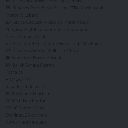
16h Caixeiras das Nascentes de Campinas
17h Bonecos Pereirões e Batuque Tião Munheca de
Monteiro Lobato
18h Grupo Cupuaçu – Ciclo da Morte do Boi
*Projeção Coletivo Coletores / Caboclaria
Centro Cultural Olido
Av. São João, 473 – Centro Histórico de São Paulo
22h Coletivo Amem – Ball Isso é Baile
11h Bernadete França e Banda
14h às 16h Sampa Charme
Patriarca
– Mágica 24h
Sábado, 24 de maio
18h00 Gabriel Louchard
20h00 Edson Pardini
22h00 Maicon Clenk
Domingo, 25 de maio
00h00 Henry & Klaus