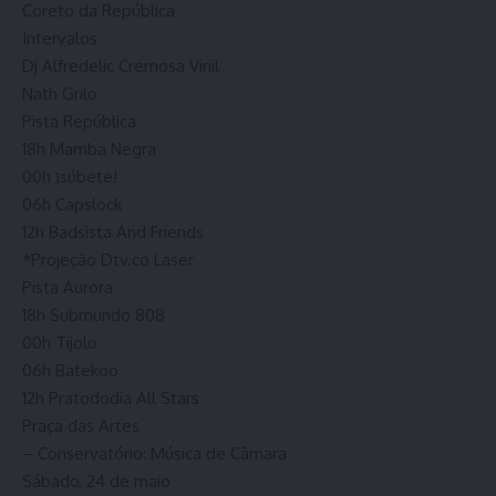
Coreto da República
Intervalos
Dj Alfredelic Cremosa Vinil
Nath Grilo
Pista República
18h Mamba Negra
00h ¡súbete!
06h Capslock
12h Badsista And Friends
*Projeção Dtv.co Laser
Pista Aurora
18h Submundo 808
00h Tijolo
06h Batekoo
12h Pratododia All Stars
Praça das Artes
– Conservatório: Música de Câmara
Sábado, 24 de maio