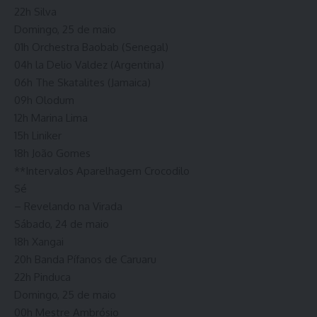
22h Silva
Domingo, 25 de maio
01h Orchestra Baobab (Senegal)
04h la Delio Valdez (Argentina)
06h The Skatalites (Jamaica)
09h Olodum
12h Marina Lima
15h Liniker
18h João Gomes
**Intervalos Aparelhagem Crocodilo
Sé
– Revelando na Virada
Sábado, 24 de maio
18h Xangai
20h Banda Pífanos de Caruaru
22h Pinduca
Domingo, 25 de maio
00h Mestre Ambrósio