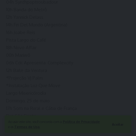
04h Synthpoptroubadour
10h Banda do Metrô
12h Yannick Delass
14h Fin Del Mundo (Argentina)
16h Joabe Reis
Pista Largo do Café
18h Novo Affair
00h Mariwô
06h Cdc Apresenta: Complexcity
12h Baile da Ventura
*Projeção Vj Palm
*Instalação Luz Que Move
Largo Misericórodia
Domingo, 25 de maio
17h Som na Rural e Cátia de França
Rua São Bento
Ao usar este site, você concorda com a
Política de Privacidade
Plantas Pulsam
Aceitar
e os
Termos de Uso
.
Iago Mazza