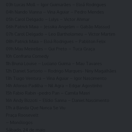
03h Lucas Moll – Igor Guimarães – Eloá Rodrigues
04h Nando Vianna – Vina Aguiar – Pedro Mendes
05h Carol Delgado – Lulys – Victor Ahmar
06h Patrick Maia – Jessika Angelim – Gabão Massud
07h Carol Delgado – Leo Bartholomeu – Victor Martim
08h Patrick Maia – Eloá Rodrigues – Pabliton Felix
09h Mau Meirelles – Gui Preto – Tuca Graça
10h Confraria Comedy
11h Bruna Louise – Luciano Guima – Mau Tavares
12h Daniel Sartorio – Rodrigo Marques- Niny Magalhães
13h Tiago Ventura – Vina Aguiar – Igor Nascimento
14h Afonso Padilha – Nil Agra – Edgar Agostinho
15h Fabio Rabin -pedro Pan – Camila Masri
16h Andy Bizzoti – Elídio Sanna – Daniel Nascimento
17h a Banda Que Nunca Se Viu
Praça Roosevelt
– Monólogos
Sábado, 24 de maio