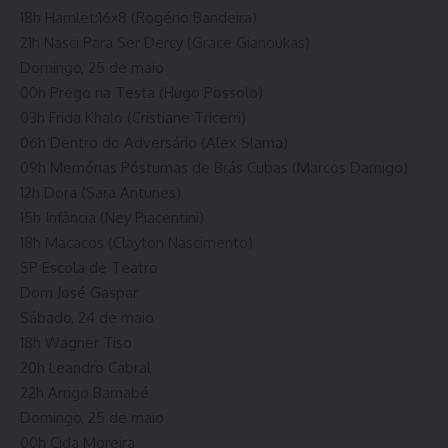
18h Hamlet:16×8 (Rogério Bandeira)
21h Nasci Para Ser Dercy (Grace Gianoukas)
Domingo, 25 de maio
00h Prego na Testa (Hugo Possolo)
03h Frida Khalo (Cristiane Tricerri)
06h Dentro do Adversário (Alex Slama)
09h Memórias Póstumas de Brás Cubas (Marcos Damigo)
12h Dora (Sara Antunes)
15h Infância (Ney Piacentini)
18h Macacos (Clayton Nascimento)
SP Escola de Teatro
Dom José Gaspar
Sábado, 24 de maio
18h Wagner Tiso
20h Leandro Cabral
22h Arrigo Barnabé
Domingo, 25 de maio
00h Cida Moreira