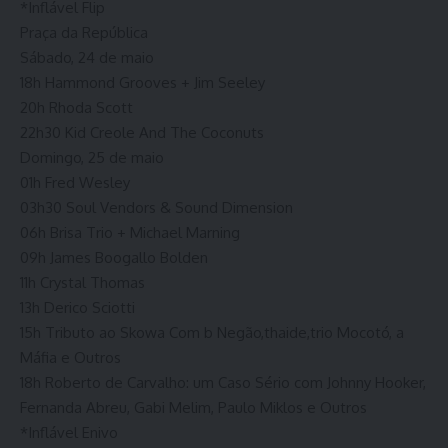
*Inflável Flip
Praça da República
Sábado, 24 de maio
18h Hammond Grooves + Jim Seeley
20h Rhoda Scott
22h30 Kid Creole And The Coconuts
Domingo, 25 de maio
01h Fred Wesley
03h30 Soul Vendors & Sound Dimension
06h Brisa Trio + Michael Marning
09h James Boogallo Bolden
11h Crystal Thomas
13h Derico Sciotti
15h Tributo ao Skowa Com b Negão,thaide,trio Mocotó, a
Máfia e Outros
18h Roberto de Carvalho: um Caso Sério com Johnny Hooker,
Fernanda Abreu, Gabi Melim, Paulo Miklos e Outros
*Inflável Enivo