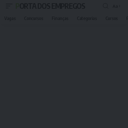
PORTA DOS EMPREGOS
Aa
Font
Resizer
Vagas
Concursos
Finanças
Categorias
Cursos
P