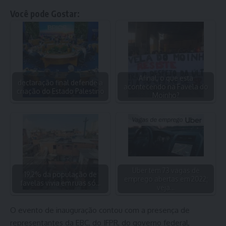
Você pode Gostar:
Afinal, o que esta
declaração final defende a
acontecendo na Favela do
criação do Estado Palestino
Moinho?
Uber tem 73 vagas de
19,2% da população de
emprego abertas em 2022;
favelas vivia em ruas só…
veja…
O evento de inauguração contou com a presença de
representantes da EBC, do IFPR, do governo federal,