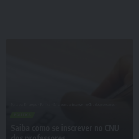
Porta dos Empregos
>
Política
>
Saiba como se inscrever no CNU dos professores
POLÍTICA
Saiba como se inscrever no CNU
dos professores