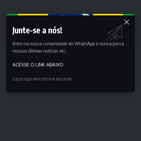
Junte-se a nós!
Entre na nossa comunidade do WhatsApp e nunca perca
nossas últimas notícias etc.
Os estudantes habilitados e devidamente inscritos no
ACESSE O LINK ABAIXO
Exame Nacional de Desempenho dos Estudantes (Enade)
2025 por suas instituições de ensino devem acessar o
CLIQUE AQUI PARA ENTRAR NO GRUPO
Sistema PND, preencher as informações solicitadas e
efetivar sua inscrição.