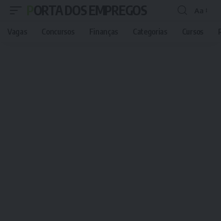
PORTA DOS EMPREGOS
Aa
Font
Resizer
Vagas
Concursos
Finanças
Categorias
Cursos
P