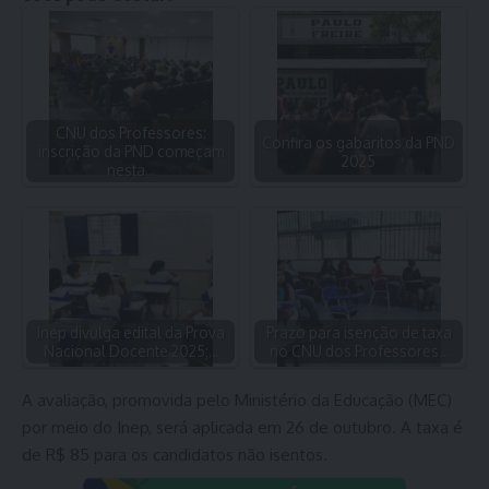
CNU dos Professores:
Confira os gabaritos da PND
inscrição da PND começam
2025
nesta…
Inep divulga edital da Prova
Prazo para isenção de taxa
Nacional Docente 2025;…
no CNU dos Professores…
A avaliação, promovida pelo Ministério da Educação (MEC)
por meio do Inep, será aplicada em 26 de outubro. A taxa é
de R$ 85 para os candidatos não isentos.