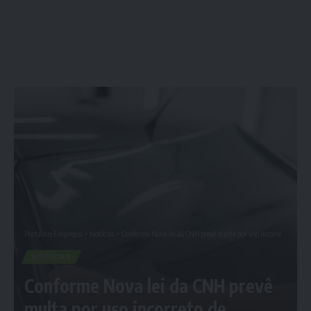
Porta dos Empregos
>
Notícias
>
Conforme Nova lei da CNH prevê multa por uso incorreto de insulfilm no carro; veja regra: Confira Agora
NOTÍCIAS
Conforme Nova lei da CNH prevê
multa por uso incorreto de