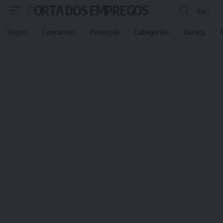
PORTA DOS EMPREGOS
Aa
Font
Resizer
Vagas
Concursos
Finanças
Categorias
Cursos
P