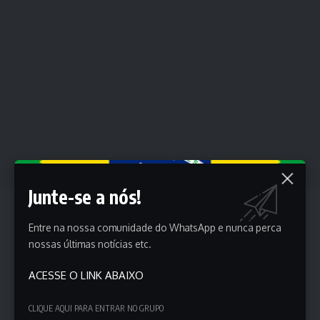
Junte-se a nós!
Se você é dono do equipamento, conheça todas
as mudanças que a agência fez e veja o que
Entre na nossa comunidade do WhatsApp e nunca perca
nossas últimas notícias etc.
precisa ser feito para ficar dentro da lei.
Quais são as mudanças na legislação?
ACESSE O LINK ABAIXO
O objetivo desta mudança é garantir a segurança
CLIQUE AQUI PARA ENTRAR NO GRUPO
dos motoristas, e para isso, o CONTRAN decidiu