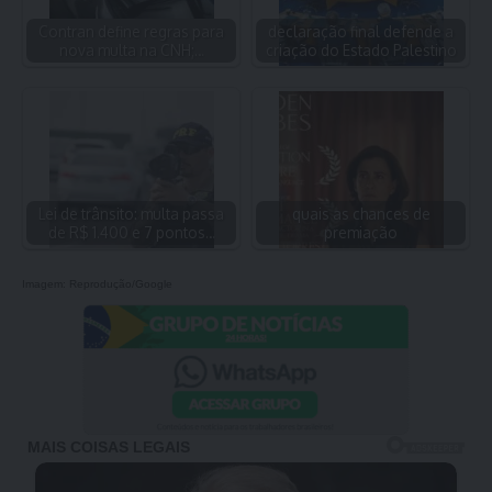
Contran define regras para
declaração final defende a
nova multa na CNH;…
criação do Estado Palestino
Lei de trânsito: multa passa
quais as chances de
de R$ 1.400 e 7 pontos…
premiação
Imagem: Reprodução/Google