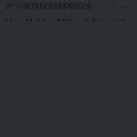
PORTA DOS EMPREGOS
Aa
Font
Resizer
Vagas
Concursos
Finanças
Categorias
Cursos
P