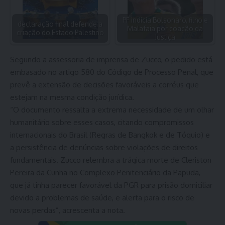
PF indicia Bolsonaro, filho e
declaração final defende a
Malafaia por coação da
criação do Estado Palestino
Justiça
Segundo a assessoria de imprensa de Zucco, o pedido está
embasado no artigo 580 do Código de Processo Penal, que
prevê a extensão de decisões favoráveis a corréus que
estejam na mesma condição jurídica.
“O documento ressalta a extrema necessidade de um olhar
humanitário sobre esses casos, citando compromissos
internacionais do Brasil (Regras de Bangkok e de Tóquio) e
a persistência de denúncias sobre violações de direitos
fundamentais. Zucco relembra a trágica morte de Cleriston
Pereira da Cunha no Complexo Penitenciário da Papuda,
que já tinha parecer favorável da PGR para prisão domiciliar
devido a problemas de saúde, e alerta para o risco de
novas perdas”, acrescenta a nota.