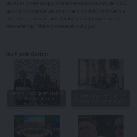
decisões proferidas por Moraes em março e abril de 2025,
que concederam prisão domiciliar e medidas cautelares a
três réus, sejam aplicados também a outros presos em
circunstâncias “fático-processuais análogas”.
Você pode Gostar:
Câmara: Saiba quem assinou
Casa inspirada em Game of
a CPI do Roubo dos
Thrones pode ser alugada…
Aposentados