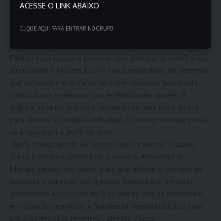
ACESSE O LINK ABAIXO
Cleriston Pereira da Cunha faleceu em novembro de 2023, e
seu caso tornou-se simbólico entre os defensores de um
CLIQUE AQUI PARA ENTRAR NO GRUPO
tratamento mais individualizado e proporcional aos presos
por envolvimento nos atos do 8 de janeiro.
Pedido inclui idosos e pessoas com doenças gravesO ofício
direcionado a Moraes lista 19 casos específicos de detentos
que estariam em situação de vulnerabilidade acentuada,
como idosos e pessoas com enfermidades graves. A
solicitação ainda sugere a formação de uma força-tarefa
para analisar a condição individual de cada preso que possa
se enquadrar no perfil de risco.
“Após a negativa do HC coletivo pelo ministro Cristiano
Zanin, buscamos sensibilizar o ministro Alexandre de
Moraes, relator dos casos, para que aplique o princípio da
isonomia e conceda, por questão humanitária, medidas
alternativas aos presos do 8 de janeiro que se encontram
em situação semelhante àqueles já beneficiados por suas
próprias decisões recentes”, afirmou Zucco.