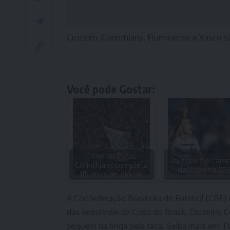
Cruzeiro, Corinthians, Fluminense e Vasco sã
Você pode Gostar:
Time do Povo,
Cruzeiro é o cam
Corinthians completa
da Copinha 20
115 anos de glórias
A Confederação Brasileira de Futebol (CBF) 
das semifinais da Copa do Brasil. Cruzeiro,
seguem na briga pela taça. Saiba mais em 