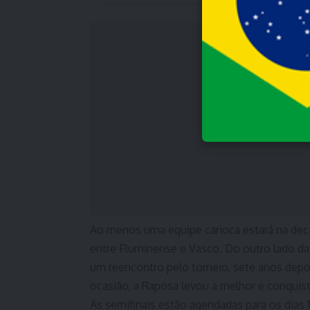
Ao menos uma equipe carioca estará na deci
entre Fluminense e Vasco. Do outro lado da c
um reencontro pelo torneio, sete anos depo
ocasião, a Raposa levou a melhor e conqui
As semifinais estão agendadas para os dias