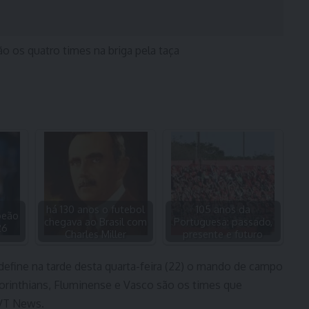
o os quatro times na briga pela taça
há 130 anos o futebol
105 anos da
peão
chegava ao Brasil com
Portuguesa: passado,
26
Charles Miller
presente e futuro
define na tarde desta quarta-feira (22) o mando de campo
 Corinthians, Fluminense e Vasco são os times que
TVT News.