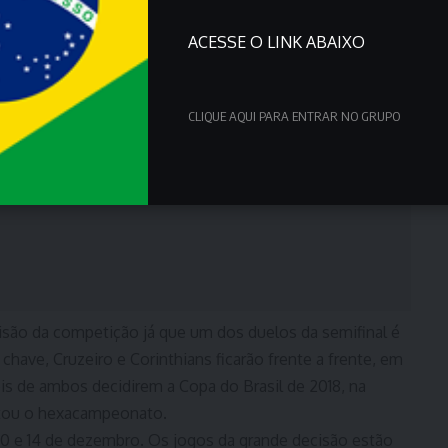
ACESSE O LINK ABAIXO
CLIQUE AQUI PARA ENTRAR NO GRUPO
são da competição já que um dos duelos da semifinal é
have, Cruzeiro e Corinthians ficarão frente a frente, em
is de ambos decidirem a Copa do Brasil de 2018, na
stou o hexacampeonato.
 10 e 14 de dezembro. Os jogos da grande decisão estão