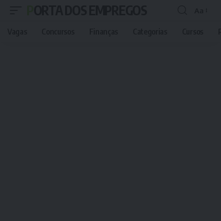
PORTA DOS EMPREGOS
Aa
Font
Resizer
Vagas
Concursos
Finanças
Categorias
Cursos
P