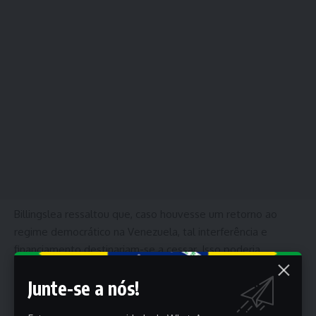
Billingslea ressaltou que, caso houvesse um retorno ao
regime democrático na Venezuela, tal interferência e
financiamento destinariam-se a cessar. Isso poderia
influenciar significativas mudanças políticas em Cuba e
Junte-se a nós!
Nicarágua, locais onde receitas de petróleo e apoio político
têm perdurado sob o regime venezuelano.