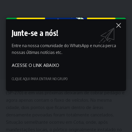
Junte-se a nós!
Entre na nossa comunidade do WhatsApp e nunca perca
nossas últimas notícias etc.
ACESSE O LINK ABAIXO
CLIQUE AQUI PARA ENTRAR NO GRUPO
Em Sorocaba, cinco pórticos na Rodovia Raposo Tavares
(SP-270) e em vias próximas deixaram de cobrar pedágio e
agora apenas contam o fluxo de veículos. Na mesma
cidade, dois pontos que ficariam dentro de áreas
densamente povoadas foram totalmente cancelados.
Situação semelhante ocorreu em Cotia, onde, após
manifestações locais, o pórtico originalmente instalado no