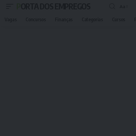
PORTA DOS EMPREGOS
Aa
Font
Resizer
Vagas
Concursos
Finanças
Categorias
Cursos
P