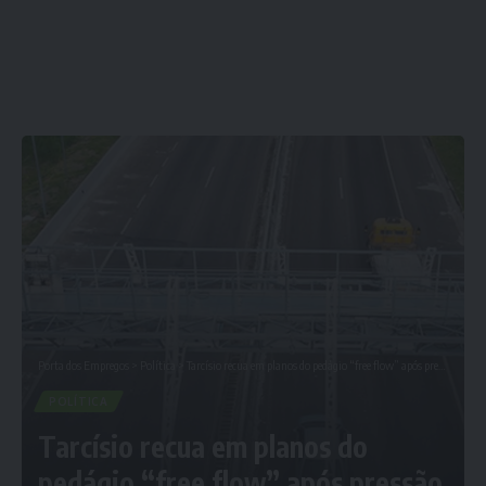
Porta dos Empregos
>
Política
>
Tarcísio recua em planos do pedágio “free flow” após pressão popular
POLÍTICA
Tarcísio recua em planos do
pedágio “free flow” após pressão