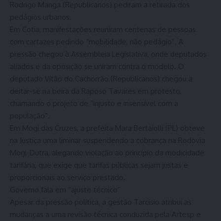
Rodrigo Manga (Republicanos) pediram a retirada dos
pedágios urbanos.
Em Cotia, manifestações reuniram centenas de pessoas
com cartazes pedindo “mobilidade, não pedágio”. A
pressão chegou à Assembleia Legislativa, onde deputados
aliados e da oposição se uniram contra o modelo. O
deputado Vitão do Cachorrão (Republicanos) chegou a
deitar-se na beira da Raposo Tavares em protesto,
chamando o projeto de “injusto e insensível com a
população”.
Em Mogi das Cruzes, a prefeita Mara Bertaiolli (PL) obteve
na Justiça uma liminar suspendendo a cobrança na Rodovia
Mogi-Dutra, alegando violação ao princípio da modicidade
tarifária, que exige que tarifas públicas sejam justas e
proporcionais ao serviço prestado.
Governo fala em “ajuste técnico”
Apesar da pressão política, a gestão Tarcísio atribui as
mudanças a uma revisão técnica conduzida pela Artesp e