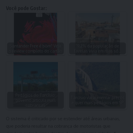
Você pode Gostar:
Santander Free é bom? Veja
19,2% da população de
o review completo do cartão
favelas vivia em ruas só…
Pedágios do Tarcísio:
Tarcísio vai aumentar preços
governo articula mais
e quer mais pedágios em SP
cobranças
O sistema é criticado por se estender até áreas urbanas,
que poderia resultar na cobrança de motoristas que