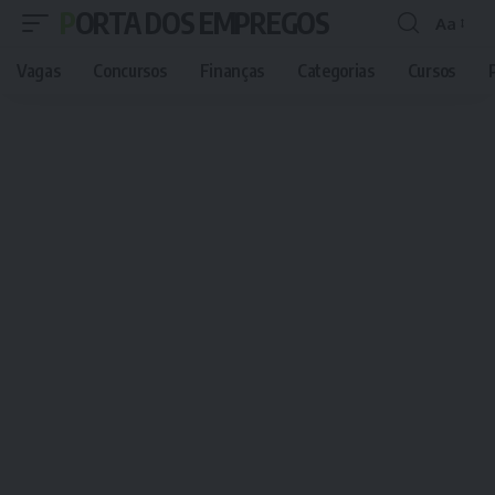
PORTA DOS EMPREGOS
Aa
Font
Resizer
Vagas
Concursos
Finanças
Categorias
Cursos
P