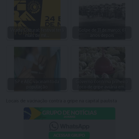
Virada Cultural: festival terá
Golpe de 31 de março: 61
mais de mil…
anos depois
SP e ABC vacinam toda
Governo confirma primeiro
população
foco de gripe aviária em…
Locais de vacinação contra a gripe na capital paulista