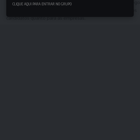
• NÃO pague nenhum tipo de taxa por promessas de emprego
CLIQUE AQUI PARA ENTRAR NO GRUPO
ou “certificados”, nosso serviço é 100% gratuito, tanto para os
candidatos quanto para as empresas.