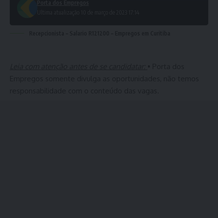
Porta dos Empregos
Ultima atualização 10 de março de 2023 17:14
Recepcionista – Salario R121200 – Empregos em Curitiba
Leia com atenção antes de se candidatar:
• Porta dos
Empregos somente divulga as oportunidades, não temos
responsabilidade com o conteúdo das vagas.