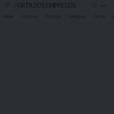
PORTA DOS EMPREGOS
Aa
Font
Resizer
Vagas
Concursos
Finanças
Categorias
Cursos
P