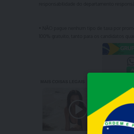
responsabilidade do departamento responsá
• NÃO pague nenhum tipo de taxa por prome
100% gratuito, tanto para os candidatos qua