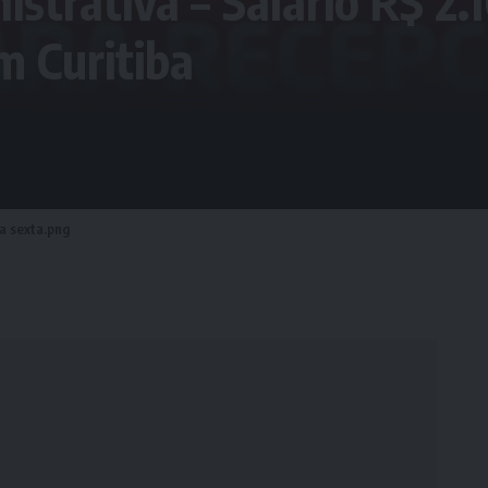
istrativa – Salário R$ 2
m Curitiba
 a sexta.png