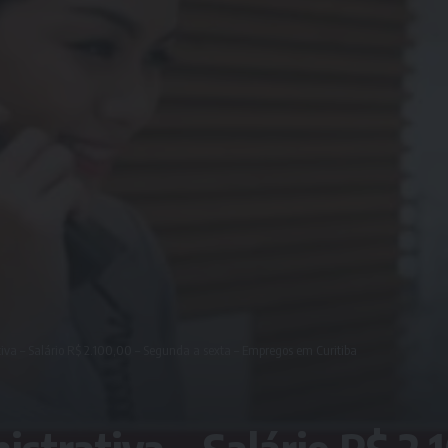
tiva – Salário R$ 2.100,00 – Segunda a sexta – Empregos em Curitiba