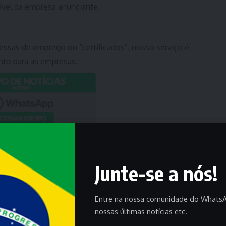
vel da empresa anunciante.
ssas de emprego ou “certificados”, nosso serviço é
nto para as empresas.
Junte-se a nós!
Entre na nossa comunidade do WhatsA
nossas últimas notícias etc.