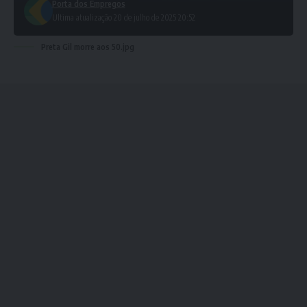
Porta dos Empregos
Ultima atualização 20 de julho de 2025 20:52
Preta Gil morre aos 50.jpg