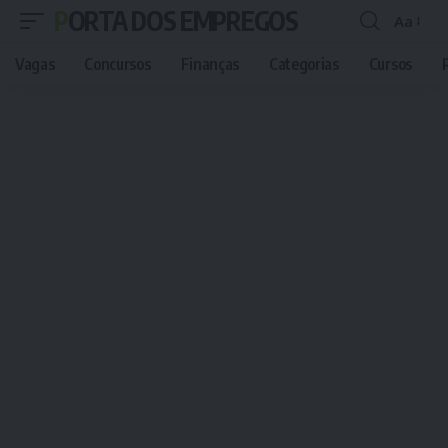
PORTA DOS EMPREGOS
Aa
Font
Resizer
Vagas
Concursos
Finanças
Categorias
Cursos
P