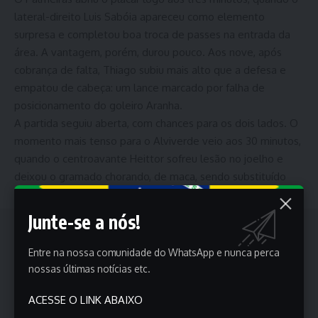
lateral-direito Luis Sabóia apareceu como elemento
surpresa e completou boa troca de passes na entrada da
área. A vantagem, porém, durou pouco. Aos nove, após
cobrança de falta, Thiago subiu mais alto que a defesa e
empatou de cabeça: um lance marcado por falha de
posicionamento do goleiro Aranha.
A partida seguiu aberta, com chances para os dois lados. O
momento mais tenso para o Alviverde veio aos 30 minutos,
quando o centroavante Heittor sofreu lesão no joelho e
deixou o gramado chorando, de maca, sendo substituído
por Felipe Teresa.
Junte-se a nós!
Entre na nossa comunidade do WhatsApp e nunca perca
nossas últimas notícias etc.
ACESSE O LINK ABAIXO