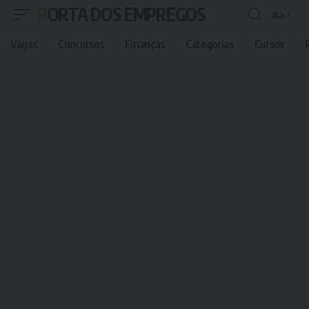
PORTA DOS EMPREGOS
Aa
Font
Resizer
Vagas
Concursos
Finanças
Categorias
Cursos
P