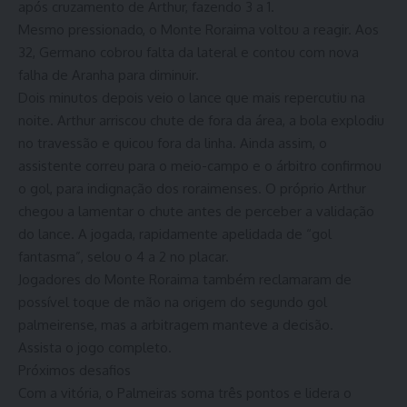
após cruzamento de Arthur, fazendo 3 a 1.
Mesmo pressionado, o Monte Roraima voltou a reagir. Aos
32, Germano cobrou falta da lateral e contou com nova
falha de Aranha para diminuir.
Dois minutos depois veio o lance que mais repercutiu na
noite. Arthur arriscou chute de fora da área, a bola explodiu
no travessão e quicou fora da linha. Ainda assim, o
assistente correu para o meio-campo e o árbitro confirmou
o gol, para indignação dos roraimenses. O próprio Arthur
chegou a lamentar o chute antes de perceber a validação
do lance. A jogada, rapidamente apelidada de “gol
fantasma”, selou o 4 a 2 no placar.
Jogadores do Monte Roraima também reclamaram de
possível toque de mão na origem do segundo gol
palmeirense, mas a arbitragem manteve a decisão.
Assista o jogo completo.
Próximos desafios
Com a vitória, o Palmeiras soma três pontos e lidera o