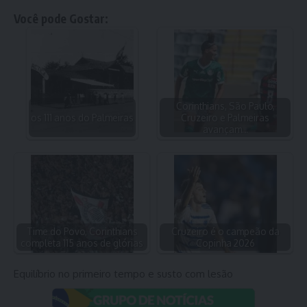
Você pode Gostar:
Corinthians, São Paulo,
os 111 anos do Palmeiras
Cruzeiro e Palmeiras
avançam…
Time do Povo, Corinthians
Cruzeiro é o campeão da
completa 115 anos de glórias
Copinha 2026
Equilíbrio no primeiro tempo e susto com lesão