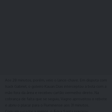
Aos 28 minutos, porém, veio o lance-chave. Em disputa com
Isack Gabriel, o goleiro Kauan Dias interceptou a bola com a
mão fora da área e recebeu cartão vermelho direto. Na
cobrança de falta que se seguiu, Vagno aproveitou o rebote
e abriu o placar para o Fluminense aos 31 minutos.
Com um jogador a menos, o Água Santa precisou