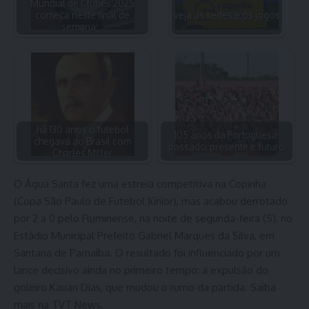
Mundial de Clubes 2025
começa neste final de
veja as sedes e os jogos
semana;…
há 130 anos o futebol
105 anos da Portuguesa:
chegava ao Brasil com
passado, presente e futuro
Charles Miller
O Água Santa fez uma estreia competitiva na Copinha
(Copa São Paulo de Futebol Júnior), mas acabou derrotado
por 2 a 0 pelo Fluminense, na noite de segunda-feira (5), no
Estádio Municipal Prefeito Gabriel Marques da Silva, em
Santana de Parnaíba. O resultado foi influenciado por um
lance decisivo ainda no primeiro tempo: a expulsão do
goleiro Kauan Dias, que mudou o rumo da partida. Saiba
mais na TVT News.