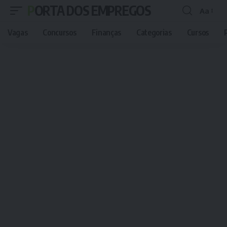
PORTA DOS EMPREGOS
Aa
Font
Resizer
Vagas
Concursos
Finanças
Categorias
Cursos
P