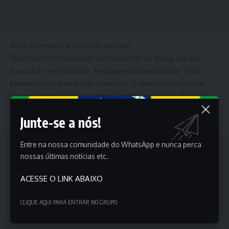
Início promissor e controle do jogo
Mesmo enfrentando um dos favoritos ao título, o Água
Santa não se intimidou. A equipe comandada por Tutti
Mendes foi superior nos primeiros 15 minutos, criou boas
oportunidades e levou perigo em finalizações de Nicolas
Viana e Nicolas Kauã. A postura ofensiva surpreendeu o rival
Junte-se a nós!
e deu confiança ao time de Diadema, no ABC Paulista.
Entre na nossa comunidade do WhatsApp e nunca perca
nossas últimas notícias etc.
ACESSE O LINK ABAIXO
CLIQUE AQUI PARA ENTRAR NO GRUPO