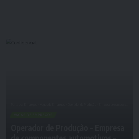
Porta dos Empregos
>
Vagas de Empregos
>
Operador de Produção – Empresa de componentes automotivos – Vagas de emprego: Curitiba, PR e Região
VAGAS DE EMPREGOS
Operador de Produção – Empresa
de componentes automotivos –