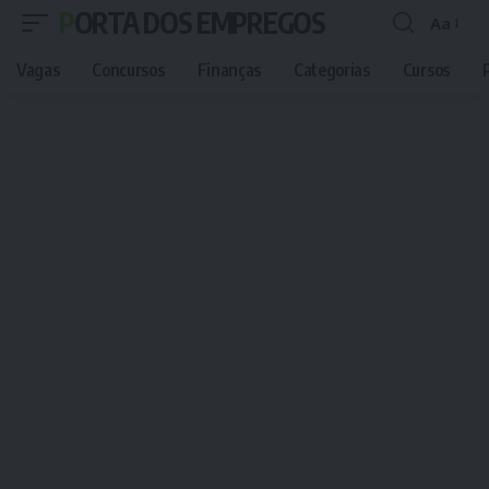
PORTA DOS EMPREGOS
Aa
Font
Resizer
Vagas
Concursos
Finanças
Categorias
Cursos
P