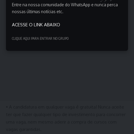
Entre na nossa comunidade do WhatsApp e nunca perca
nossas últimas notícias etc.
ACESSE O LINK ABAIXO
CLIQUE AQUI PARA ENTRAR NO GRUPO
• A candidatura em qualquer vaga é gratuita! Nunca aceite
ter que fazer qualquer tipo de investimento para concorrer
uma vaga, nem mesmo aderir a compra de cursos com
vagas garantidas.