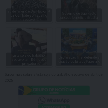
28 de janeiro é Dia Nacional
Governo de São Paulo
de Combate ao trabalho
concede benefício fiscal a…
escravo
Lista suja do trabalho
declaração final defende a
escravo tem 155 novos
criação do Estado Palestino
empregadores
Saiba mais sobre a lista suja do trabalho escravo de abril de
2025