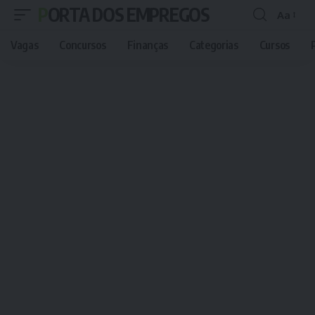
PORTA DOS EMPREGOS
Aa
Font
Resizer
Vagas
Concursos
Finanças
Categorias
Cursos
P