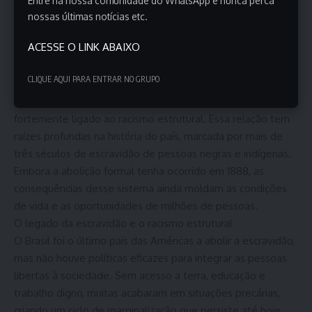
Entre na nossa comunidade do WhatsApp e nunca perca
análogas à escravidão. Foto: Alice Morrison/Wikimedia
nossas últimas notícias etc.
Commons
ACESSE O LINK ABAIXO
Trabalho análogo à escravidão e racismo estrutural no
Brasil
CLIQUE AQUI PARA ENTRAR NO GRUPO
O trabalho análogo à escravidão no Brasil é um problema
que ultrapassa barreiras econômicas e sociais, sendo
fortemente ligado ao racismo estrutural. Essa relação tem
raízes profundas na história do país, marcada por mais de
três séculos de escravidão de pessoas negras e indígenas.
Embora a abolição formal tenha ocorrido em 1888, as
consequências desse sistema ainda moldam as condições
de vida e as oportunidades de milhões de pessoas.
O legado da escravidão e o racismo estrutural
O Brasil foi o último país das Américas a abolir a escravidão,
mas não houve políticas eficazes para integrar as pessoas
libertas à sociedade. Sem acesso a terra, educação e
trabalho digno, muitas acabaram em situações precárias,
criando um ciclo de marginalização que persiste até hoje.