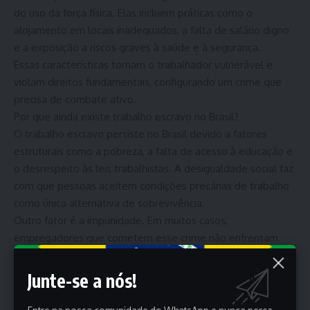
do uso da força física. Elas incluem práticas como o
alojamento em locais inadequados, a falta de salário digno
e a exposição a riscos graves à saúde e à segurança.
Essas características tornam o trabalhador vulnerável e
violam direitos fundamentais, configurando um crime que
precisa de combate ativo.
Por que ainda existe trabalho escravo no Brasil?
O trabalho escravo persiste no Brasil devido a fatores
estruturais como a pobreza, a falta de acesso à educação e
o desrespeito às leis trabalhistas. A desigualdade social faz
com que pessoas aceitem condições precárias de trabalho
como única alternativa de sobrevivência.
Outro fator é a impunidade. Em muitos casos,
empregadores que cometem esse crime não enfrentam
sanções rigorosas, perpetuando práticas abusivas,
sobretudo em áreas rurais e regiões remotas.
Junte-se a nós!
O trabalho doméstico, por conta do racismo estrutural,
muitas vezes é realizado em condições degradantes e