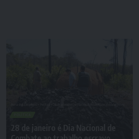
Porta dos Empregos
>
Política
>
28 de janeiro é Dia Nacional de Combate ao trabalho escravo
POLÍTICA
28 de janeiro é Dia Nacional de
Combate ao trabalho escravo