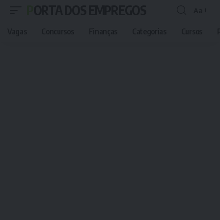
PORTA DOS EMPREGOS
Aa
Font
Resizer
Vagas
Concursos
Finanças
Categorias
Cursos
P