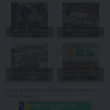
Governo de São Paulo
mães fazem ato por memória
concede benefício fiscal a…
e justiça
Oba Hortifruti submeteu 21
RJ divulga nomes de 115 dos
funcionários a trabalho
117 mortos
escravo
Por que 28 de janeiro é o Dia Nacional de Combate ao
Trabalho Escravo?