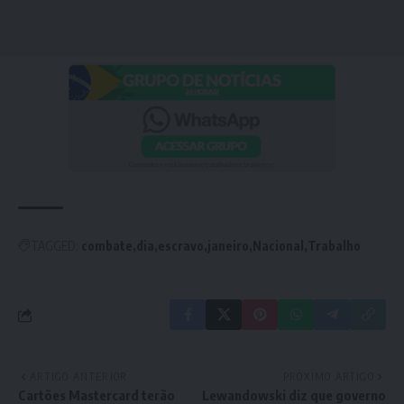
TAGGED:
combate
dia
escravo
janeiro
Nacional
Trabalho
ARTIGO ANTERIOR
PRÓXIMO ARTIGO
Cartões Mastercard terão
Lewandowski diz que governo