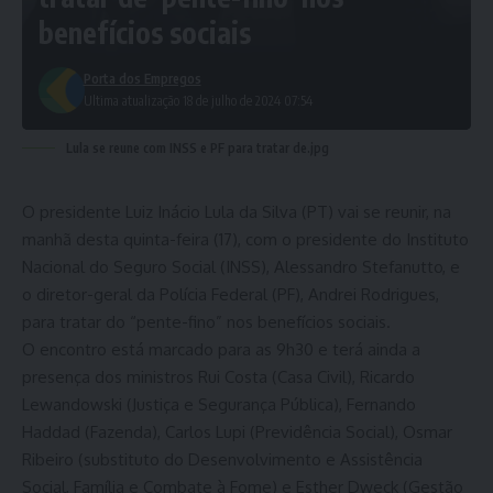
benefícios sociais
Porta dos Empregos
Ultima atualização 18 de julho de 2024 07:54
Lula se reune com INSS e PF para tratar de.jpg
O presidente Luiz Inácio Lula da Silva (PT) vai se reunir, na
manhã desta quinta-feira (17), com o presidente do Instituto
Nacional do Seguro Social (INSS), Alessandro Stefanutto, e
o diretor-geral da Polícia Federal (PF), Andrei Rodrigues,
para tratar do “pente-fino” nos benefícios sociais.
O encontro está marcado para as 9h30 e terá ainda a
presença dos ministros Rui Costa (Casa Civil), Ricardo
Lewandowski (Justiça e Segurança Pública), Fernando
Haddad (Fazenda), Carlos Lupi (Previdência Social), Osmar
Ribeiro (substituto do Desenvolvimento e Assistência
Social, Família e Combate à Fome) e Esther Dweck (Gestão