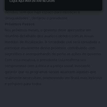
objetivo é construir um Brasil mais justo e solidário, onde
CLIQUE AQUI PARA ENTRAR NO GRUPO
cada cidadão tenha acesso aos benefícios que lhe são
devidos, sem que haja espaço para injustiças e
desigualdades”, declarou o presidente.
Próximos Passos
Nos próximos meses, o governo deve apresentar um
relatório detalhado dos avanços obtidos com as novas
medidas de fiscalização. A sociedade civil será convidada a
participar ativamente desse processo, contribuindo com
sugestões e acompanhando de perto as ações do governo.
Com essa iniciativa, o presidente Lula reafirma seu
compromisso com a ética e a justiça social, buscando
garantir que os programas sociais alcancem aqueles que
realmente necessitam, promovendo um Brasil mais inclusivo
e próspero para todos.