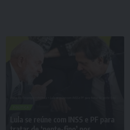
Porta dos Empregos
>
Política
>
Lula se reúne com INSS e PF para tratar de ‘pente-fino’ nos benefícios sociais
POLÍTICA
Lula se reúne com INSS e PF para
tratar de ‘pente-fino’ nos