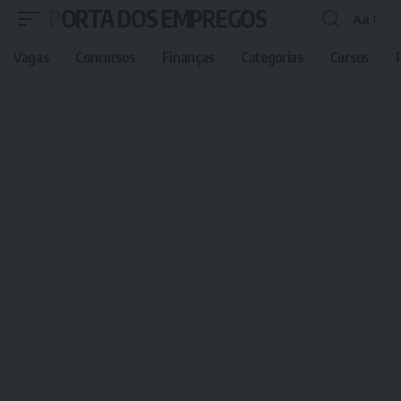
PORTA DOS EMPREGOS
Aa
Font
Resizer
Vagas
Concursos
Finanças
Categorias
Cursos
P