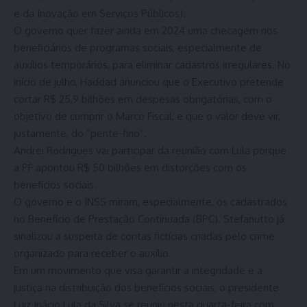
e da Inovação em Serviços Públicos).
O governo quer fazer ainda em 2024 uma checagem nos
beneficiários de programas sociais, especialmente de
auxílios temporários, para eliminar cadastros irregulares. No
início de julho, Haddad anunciou que o Executivo pretende
cortar R$ 25,9 bilhões em despesas obrigatórias, com o
objetivo de cumprir o Marco Fiscal, e que o valor deve vir,
justamente, do “pente-fino”.
Andrei Rodrigues vai participar da reunião com Lula porque
a PF apontou R$ 50 bilhões em distorções com os
benefícios sociais.
O governo e o INSS miram, especialmente, os cadastrados
no Benefício de Prestação Continuada (BPC). Stefanutto já
sinalizou a suspeita de contas fictícias criadas pelo crime
organizado para receber o auxílio.
Em um movimento que visa garantir a integridade e a
justiça na distribuição dos benefícios sociais, o presidente
Luiz Inácio Lula da Silva se reuniu nesta quarta-feira com