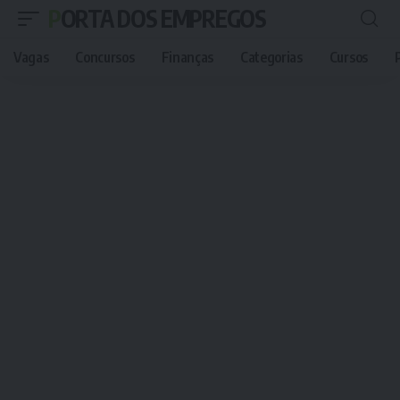
PORTA DOS EMPREGOS
Vagas
Concursos
Finanças
Categorias
Cursos
P