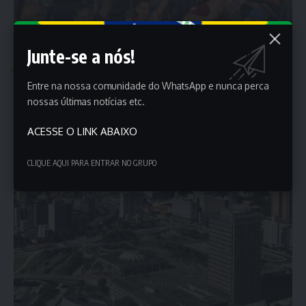
Junte-se a nós!
POLÍTICA
O que fazer com a economia da isenção do imposto de
Entre na nossa comunidade do WhatsApp e nunca perca
renda
nossas últimas notícias etc.
O primeiro pagamento com a isenção do imposto de renda está
ACESSE O LINK ABAIXO
chegando.…
Porta dos Empregos
22 de janeiro de 2026
CLIQUE AQUI PARA ENTRAR NO GRUPO