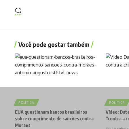
Você pode gostar também
POLÍTICA
POLÍTICA
EUA questionam bancos brasileiros
Vídeo: Date
sobre cumprimento de sanções contra
“contra a c
Moraes
13 de outubro 