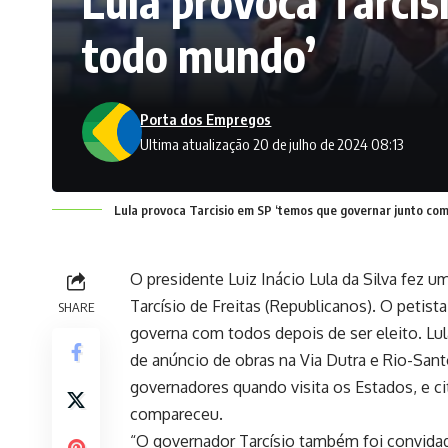
Lula provoca Tarcís
todo mundo’
Porta dos Empregos
Ultima atualização 20 de julho de 2024 08:13
Lula provoca Tarcisio em SP ‘temos que governar junto com
O presidente Luiz Inácio Lula da Silva fez
Tarcísio de Freitas (Republicanos). O petist
SHARE
governa com todos depois de ser eleito. Lu
de anúncio de obras na Via Dutra e Rio-San
governadores quando visita os Estados, e c
compareceu.
“O governador Tarcísio também foi convidad