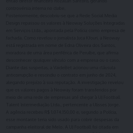
então diretor financeiro Rozallah Santoro, gerando
controvérsia interna no clube.
Posteriormente, descobriu-se que a Rede Social Media
Design repassou os valores à Neoway Soluções Integradas
em Serviços Ltda., apontada pela Polícia como empresa de
fachada. Como revelou o jornalista Juca Kfouri, a Neoway
está registrada em nome de Edna Oliveira dos Santos,
moradora de uma área periférica de Peruíbe, que afirma
desconhecer qualquer vínculo com a empresa ou o caso.
Diante das suspeitas, a VaideBet acionou uma cláusula
anticorrupção e rescindiu o contrato em junho de 2024,
alegando prejuízo à sua reputação. A investigação revelou
que os valores pagos à Neoway foram transferidos por
meio de uma rede de empresas até chegar à UJ Football
Talent Intermediação Ltda., pertencente a Ulisses Jorge.
A agência recebeu R$ 1.074.150,00 e, segundo a Polícia,
esse montante teria sido usado para cobrir despesas da
campanha eleitoral de Melo. A UJ Football foi citada em