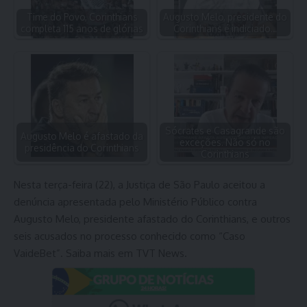
Time do Povo, Corinthians
Augusto Melo, presidente do
completa 115 anos de glórias
Corinthians é indiciado…
Sócrates e Casagrande são
Augusto Melo é afastado da
exceções. Não só no
presidência do Corinthians
Corinthians
Nesta terça-feira (22), a Justiça de São Paulo aceitou a
denúncia apresentada pelo Ministério Público contra
Augusto Melo, presidente afastado do Corinthians, e outros
seis acusados no processo conhecido como “Caso
VaideBet”. Saiba mais em TVT News.