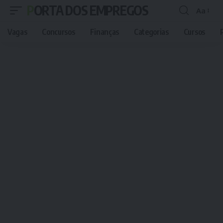
PORTA DOS EMPREGOS
Aa
Font
Resizer
Vagas
Concursos
Finanças
Categorias
Cursos
P