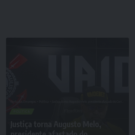
Porta dos Empregos
>
Política
>
Justiça torna Augusto Melo, presidente afastado do Corinthians, réu no caso VaideBet
POLÍTICA
Justiça torna Augusto Melo,
presidente afastado do