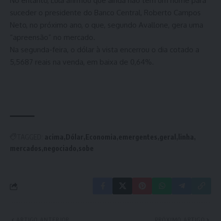
No entanto, Lula afirmou que ainda não tem um nome para
suceder o presidente do Banco Central, Roberto Campos
Neto, no próximo ano, o que, segundo Avallone, gera uma
“apreensão” no mercado.
Na segunda-feira, o dólar à vista encerrou o dia cotado a
5,5687 reais na venda, em baixa de 0,64%.
TAGGED:
acima
Dólar
Economia
emergentes
geral
linha
mercados
negociado
sobe
ARTIGO ANTERIOR
PRÓXIMO ARTIGO