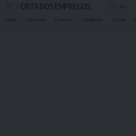
PORTA DOS EMPREGOS
Aa
Font
Resizer
Vagas
Concursos
Finanças
Categorias
Cursos
P