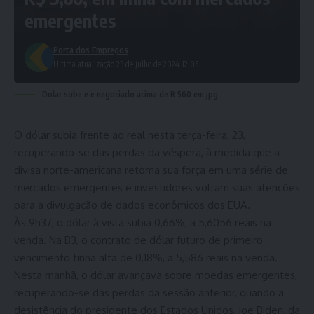
emergentes
Porta dos Empregos
Ultima atualização 23 de julho de 2024 12:05
Dolar sobe e e negociado acima de R 560 em.jpg
O dólar subia frente ao real nesta terça-feira, 23,
recuperando-se das perdas da véspera, à medida que a
divisa norte-americana retoma sua força em uma série de
mercados emergentes e investidores voltam suas atenções
para a divulgação de dados econômicos dos EUA.
Às 9h37, o dólar à vista subia 0,66%, a 5,6056 reais na
venda. Na B3, o contrato de dólar futuro de primeiro
vencimento tinha alta de 0,18%, a 5,586 reais na venda.
Nesta manhã, o dólar avançava sobre moedas emergentes,
recuperando-se das perdas da sessão anterior, quando a
desistência do presidente dos Estados Unidos, Joe Biden, da