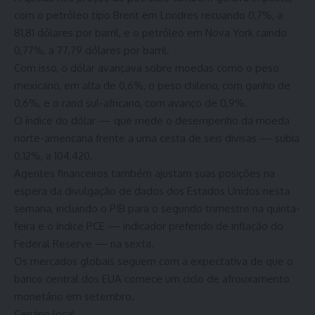
com o petróleo tipo Brent em Londres recuando 0,7%, a
81,81 dólares por barril, e o petróleo em Nova York caindo
0,77%, a 77,79 dólares por barril.
Com isso, o dólar avançava sobre moedas como o peso
mexicano, em alta de 0,6%, o peso chileno, com ganho de
0,6%, e o rand sul-africano, com avanço de 0,9%.
O índice do dólar — que mede o desempenho da moeda
norte-americana frente a uma cesta de seis divisas — subia
0,12%, a 104,420.
Agentes financeiros também ajustam suas posições na
espera da divulgação de dados dos Estados Unidos nesta
semana, incluindo o PIB para o segundo trimestre na quinta-
feira e o índice PCE — indicador preferido de inflação do
Federal Reserve — na sexta.
Os mercados globais seguem com a expectativa de que o
banco central dos EUA comece um ciclo de afrouxamento
monetário em setembro.
Cenário local