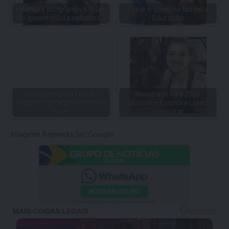
relembre programas sociais
o que o governo faz pela
do governo Lula voltados…
Educação
Inscrições para Fies do
Resultado Fies 2026
segundo semestre terminam
disponível: confira como
hoje
consultar
Imagem: Reprodução/Google