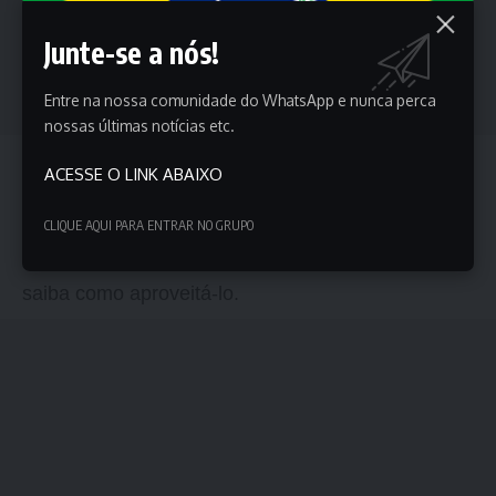
Junte-se a nós!
Entre na nossa comunidade do WhatsApp e nunca perca
nossas últimas notícias etc.
A boa notícia para os estudantes que contraíram
ACESSE O LINK ABAIXO
empréstimos para financiar seus estudos no
ensino superior é a renegociação de dívidas com
CLIQUE AQUI PARA ENTRAR NO GRUPO
descontos de até 99%. Entenda como funciona e
saiba como aproveitá-lo.