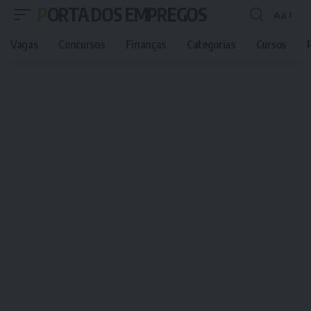
PORTA DOS EMPREGOS
Aa
Font
Resizer
Vagas
Concursos
Finanças
Categorias
Cursos
P