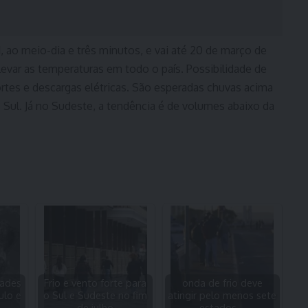
 ao meio-dia e três minutos, e vai até 20 de março de
evar as temperaturas em todo o país. Possibilidade de
rtes e descargas elétricas. São esperadas chuvas acima
Sul. Já no Sudeste, a tendência é de volumes abaixo da
tades
Frio e vento forte para
onda de frio deve
ulo e
o Sul e Sudeste no fim
atingir pelo menos sete
de julho
estados,…