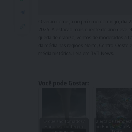
O verão começa no próximo domingo, dia 21,
2026. A estação mais quente do ano deve el
queda de granizo, ventos de moderados a fo
da média nas regiões Norte, Centro-Oeste e 
média histórica. Leia em TVT News.
Você pode Gostar:
O que são tornados?
alerta de tempes
Por que acontecem
no Paraná, São Pa
tornados no…
Mato…