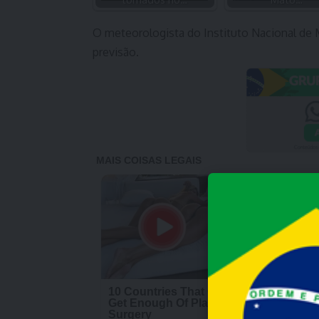
O meteorologista do Instituto Nacional de 
previsão.