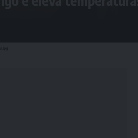
go e eleva temperaturas
s.jpg