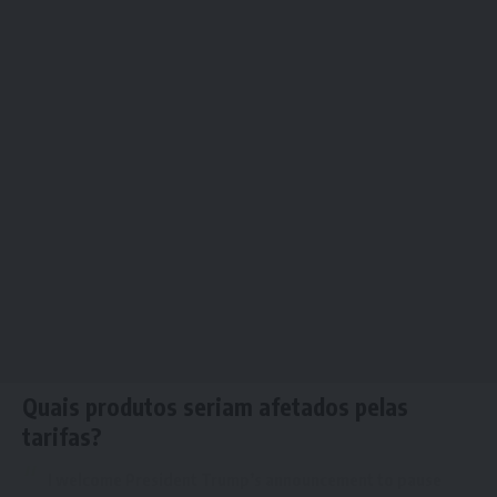
Quais produtos seriam afetados pelas
tarifas?
I welcome President Trump’s announcement to pause