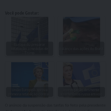
Você pode Gostar:
Europa diz preparar
retaliação a medidas de
balanço das ações do Brasil
Trump
União Europeia aprova
Investigação desmente
primeira retaliação contra…
interferência russa em voo
O anúncio da suspensão das tarifas foi feito pela presidente