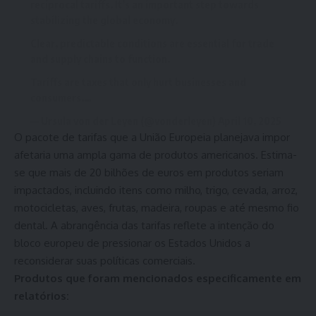
reciprocal tariffs. It’s an important step towards
stabilizing the global economy.
Clear, predictable conditions are essential for trade
and supply chains to function.
Tariffs are taxes that only hurt businesses and
consumers.…
— Ursula von der Leyen (@vonderleyen)
April 10, 2025
O pacote de tarifas que a União Europeia planejava impor
afetaria uma ampla gama de produtos americanos. Estima-
se que mais de 20 bilhões de euros em produtos seriam
impactados, incluindo itens como milho, trigo, cevada, arroz,
motocicletas, aves, frutas, madeira, roupas e até mesmo fio
dental. A abrangência das tarifas reflete a intenção do
bloco europeu de pressionar os Estados Unidos a
reconsiderar suas políticas comerciais.
Produtos que foram mencionados especificamente em
relatórios: