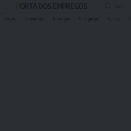
PORTA DOS EMPREGOS
Aa
Font
Resizer
Vagas
Concursos
Finanças
Categorias
Cursos
P