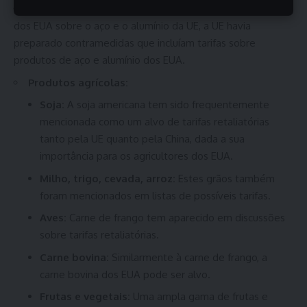
Produtos de aço e alumínio:
Em resposta às tarifas
dos EUA sobre o aço e o alumínio da UE, a UE havia
preparado contramedidas que incluíam tarifas sobre
produtos de aço e alumínio dos EUA.
Produtos agrícolas:
Soja:
A soja americana tem sido frequentemente
mencionada como um alvo de tarifas retaliatórias
tanto pela UE quanto pela China, dada a sua
importância para os agricultores dos EUA.
Milho, trigo, cevada, arroz:
Estes grãos também
foram mencionados em listas de possíveis tarifas.
Aves:
Carne de frango tem aparecido em discussões
sobre tarifas retaliatórias.
Carne bovina:
Similarmente à carne de frango, a
carne bovina dos EUA pode ser alvo.
Frutas e vegetais:
Uma ampla gama de frutas e