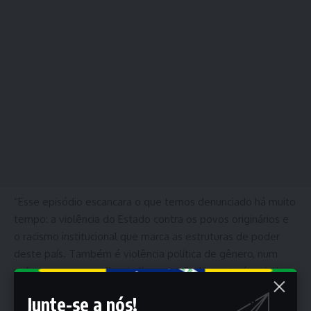
“Esse episódio escancara o que temos denunciado há muito
tempo: a violência do Estado contra os povos originários e
o racismo institucional que marca as estruturas de poder
deste país. Também é violência política de gênero, num
país em que ser mulher indígena no Parlamento é resistir
diariamente ao apagamento”, afirmou Xakriabá.
Junte-se a nós!
Segundo o Corpo de Bombeiros Militar do Distrito Federal,