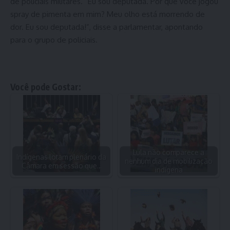
de policiais militares. “Eu sou deputada. Por que você jogou
spray de pimenta em mim? Meu olho está morrendo de
dor. Eu sou deputada!”, disse a parlamentar, apontando
para o grupo de policiais.
Você pode Gostar:
Lula não comparece a
Indígenas lotam plenário da
nenhum dia de mobilização
Câmara em sessão que…
indígena