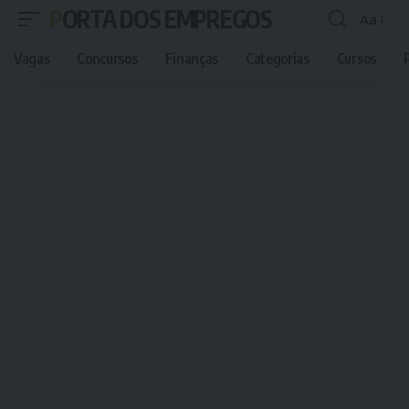
PORTA DOS EMPREGOS
Aa
Font
Resizer
Vagas
Concursos
Finanças
Categorias
Cursos
P