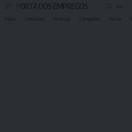
PORTA DOS EMPREGOS
Aa
Font
Resizer
Vagas
Concursos
Finanças
Categorias
Cursos
P