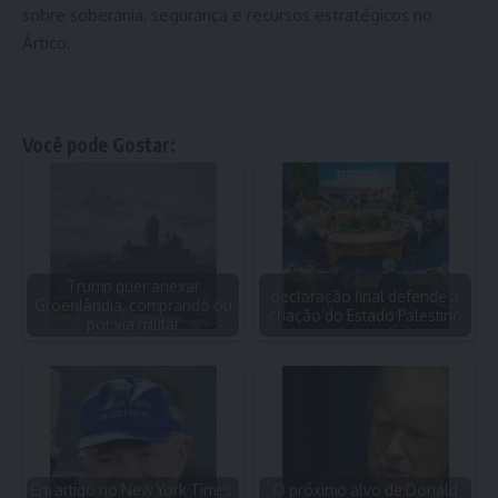
sobre soberania, segurança e recursos estratégicos no
Ártico.
Você pode Gostar:
Trump quer anexar
declaração final defende a
Groenlândia, comprando ou
criação do Estado Palestino
por via militar
Em artigo no New York Times,
O próximo alvo de Donald