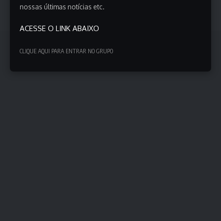
nossas últimas notícias etc.
Como Alcolumbre avaliou a atuação do governo Lula no
episódio?
ACESSE O LINK ABAIXO
CLIQUE AQUI PARA ENTRAR NO GRUPO