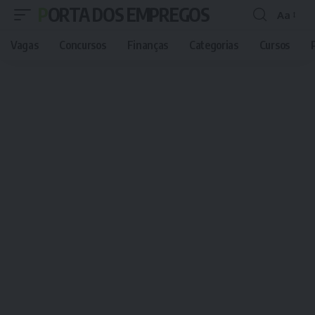
PORTA DOS EMPREGOS
Aa
Font
Resizer
Vagas
Concursos
Finanças
Categorias
Cursos
P