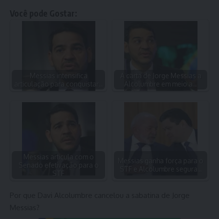
Você pode Gostar:
Messias intensifica
A carta de Jorge Messias a
articulação para conquistar…
Alcolumbre em meio a…
Messias articula com o
Messias ganha força para o
Senado efetivação para o
STF e Alcolumbre segura…
STF
Por que Davi Alcolumbre cancelou a sabatina de Jorge
Messias?