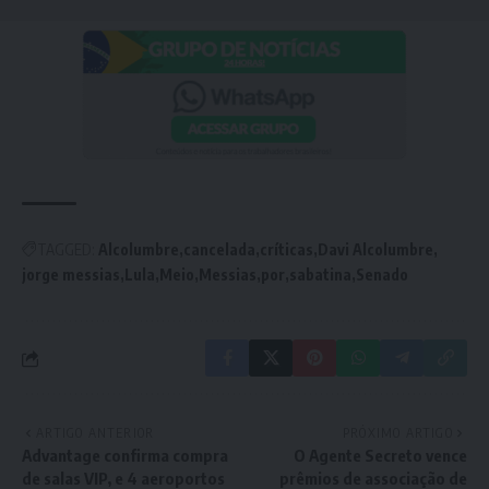
TAGGED:
Alcolumbre
cancelada
críticas
Davi Alcolumbre
jorge messias
Lula
Meio
Messias
por
sabatina
Senado
ARTIGO ANTERIOR
PRÓXIMO ARTIGO
Advantage confirma compra
O Agente Secreto vence
de salas VIP, e 4 aeroportos
prêmios de associação de