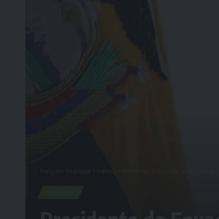
Porta dos Empregos
>
Política
>
Presidente do Equador revela tentati
POLÍTICA