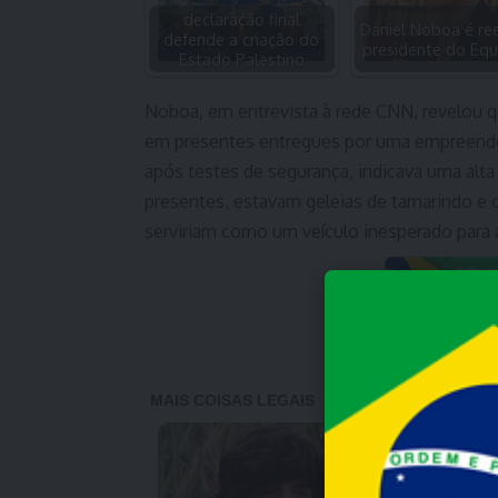
declaração final
Daniel Noboa é ree
defende a criação do
presidente do Eq
Estado Palestino
Noboa, em entrevista à rede CNN, revelou 
em presentes entregues por uma empreended
após testes de segurança, indicava uma alta
presentes, estavam geleias de tamarindo e 
serviriam como um veículo inesperado para 