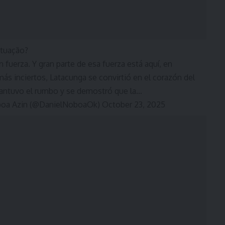
ituação?
 fuerza. Y gran parte de esa fuerza está aquí, en
ás inciertos, Latacunga se convirtió en el corazón del
mantuvo el rumbo y se demostró que la…
oa Azin (@DanielNoboaOk) October 23, 2025