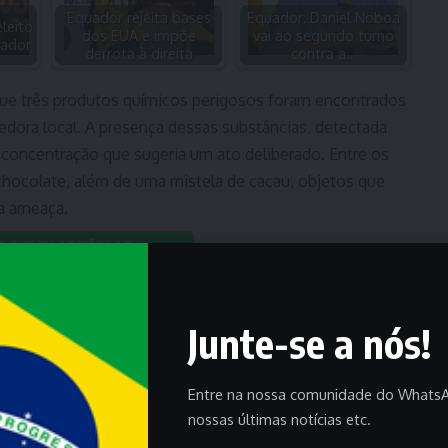
Equador rejeita bases
Equador: Daniel Noboa
leito
dos EUA e impõe
vai ao segundo turno
uador
derrota à direita
contra a…
que três produtos químicos perigosos foram encontrados
ora local. A presença dessas substâncias, detectada
 concentração que sugeria um ato deliberado. Entre os
chocolate, além de uma mistela de cacau, objetos que
a ameaça.
Junte-se a nós!
Entre na nossa comunidade do WhatsA
nossas últimas notícias etc.