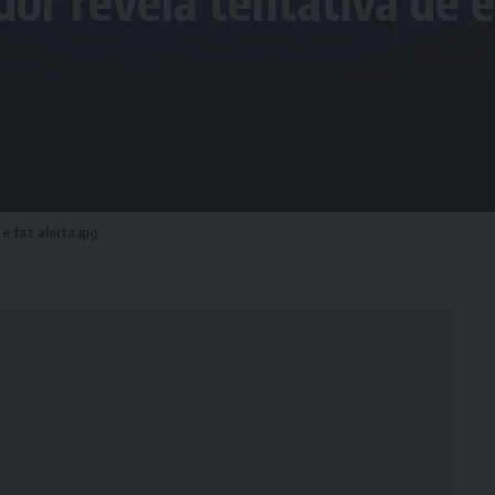
dor revela tentativa de
e faz alerta.jpg