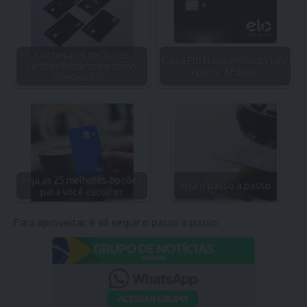
Conheça os melhores
Caixa Elo Nanquim ainda vale
cartões Bradesco e como
a pena? Análise…
conseguí-los
veja as 25 melhores opções
veja o passo a passo
para você escolher
Para aproveitar, é só seguir o passo a passo: