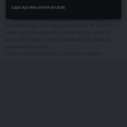
faça o cancelamento da assinatura e, quando o
CLIQUE AQUI PARA ENTRAR NO GRUPO
período de benefícios expirar, assine novamente com
um dos cartões elegíveis para garantir 1 ano grátis.
Vale lembrar que para utilizar os benefícios do Clube iFood,
como cupons de desconto e ofertas de frete grátis, é
necessário utilizar o cartão Elo elegível como forma de
pagamento no pedido.
Confira a lista atualizada dos cartões Elo elegíveis: