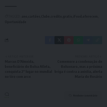
TAGGED:
ano
cartões
Clube
credito
gratis
iFood
oferecem
Oportunidade
ARTIGO ANTERIOR
PRÓXIMO ARTIGO
Marcus D’Almeida,
Comemore a condenação de
beneficiário do Bolsa Atleta,
Bolsonaro, mas a próxima
conquista 2° lugar no mundial
briga é contra a anistia, alerta
no tiro com arco
Maria do Rosário
Nenhum comentário