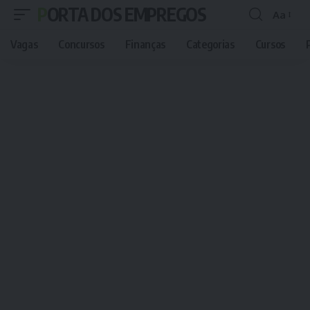
PORTA DOS EMPREGOS
Aa
Font
Resizer
Vagas
Concursos
Finanças
Categorias
Cursos
P