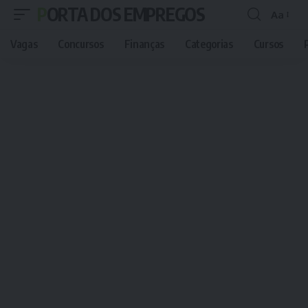
PORTA DOS EMPREGOS
Aa
Font
Resizer
Vagas
Concursos
Finanças
Categorias
Cursos
P