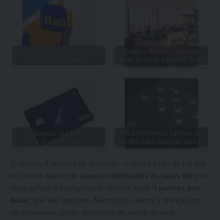
saiba quais são os melhores
Dragon Pass – o que é e
para se ter na carteira
como acessar salas VIP grátis
Vai cancelar o Aeternum?
Os 10 melhores cartões de
Veja 10 opções para…
crédito para acessar salas…
O motivo, é simples de entender: o novo cartão de crédito
do Sicredi dispõe de
acessos ilimitados às salas VIP
pelo
Dragon Pass e LoungeKey e oferece ainda
3 pontos por
dólar
, que não expiram. Além disso, chama a atenção por
ser o primeiro cartão de crédito de metal de uma