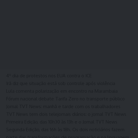
4º dia de protestos nos EUA contra o ICE
Irã diz que situação está sob controle após violência
Lula comenta polarização em encontro na Marambaia
Fórum nacional debate Tarifa Zero no transporte público
Jornal TVT News: manhã e tarde com os trabalhadores
TVT News tem dois telejornais diários: o jornal TVT News
Primeira Edição, das 10h30 às 13h e o Jornal TVT News
Segunda Edição, das 16h às 18h. Os dois noticiários fazem
parte das transformações de programação e na linguagem