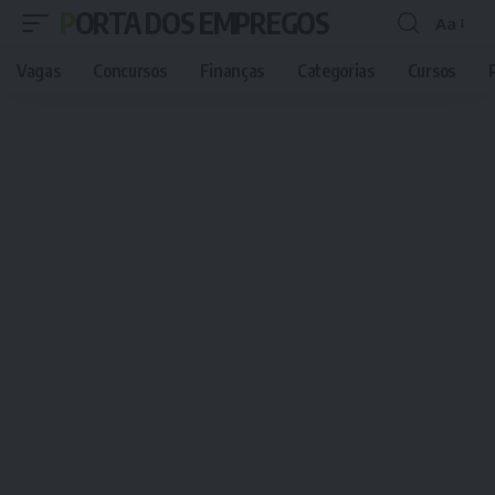
PORTA DOS EMPREGOS
Aa
Font
Resizer
Vagas
Concursos
Finanças
Categorias
Cursos
P