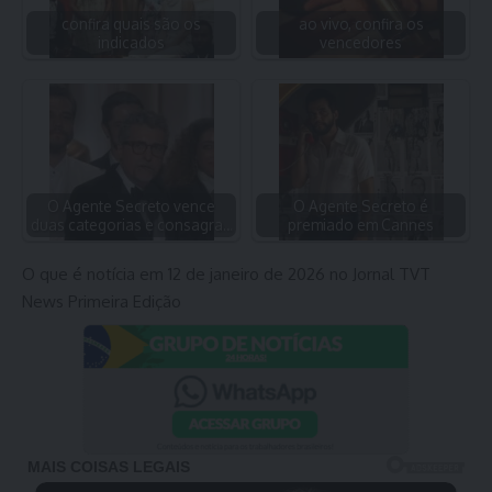
confira quais são os
ao vivo, confira os
indicados
vencedores
O Agente Secreto vence
O Agente Secreto é
duas categorias e consagra…
premiado em Cannes
O que é notícia em 12 de janeiro de 2026 no Jornal TVT
News Primeira Edição