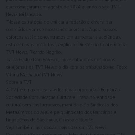
que começaram em agosto de 2024 quando o site TVT
News foi lançado.
“Nossa estratégia de unificar a redação e diversificar
conteúdos vem se mostrando acertada. Agora nossos
esforços estão concentrados em aumentar a audiência e
estrear novos produtos”, explica o Diretor de Conteúdo da
TVT News, Ricardo Negrão.
Talita Galli e Don Ernesto, apresentadores dos novos
telejornais da TVT News: o dia com os trabalhadores. Foto:
Vitória Machado/TVT News
Sobre a TVT
A TVT é uma emissora educativa outorgada à Fundação
Sociedade Comunicação Cultura e Trabalho, entidade
cultural sem fins lucrativos, mantida pelo Sindicato dos
Metalúrgicos do ABC e pelo Sindicato dos Bancários e
Financiários de São Paulo, Osasco e Região.
Veja também: as notícias mais lidas da TVT News
Veja quais são as notícias mais lidas do último mês na TVT