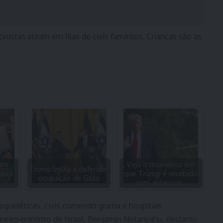
istas atiram em filas de civis famintos. Crianças são as
ram
Veja o momento em
Trump volta a defender
aixa
que Trump é recebido
ocupação de Gaza
com aplausos…
squeléticas, civis comendo grama e hospitais
meiro-ministro de Israel, Benjamin Netanyahu, declarou