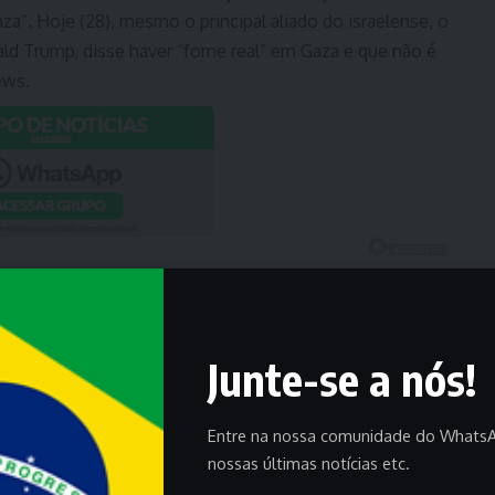
”. Hoje (28), mesmo o principal aliado do israelense, o
ald Trump, disse haver “fome real” em Gaza e que não é
ews.
Junte-se a nós!
Entre na nossa comunidade do WhatsA
nossas últimas notícias etc.