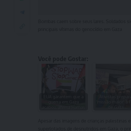
Bombas caem sobre seus lares. Soldados sion
principais vítimas do genocídio em Gaza
Você pode Gostar:
EUA garantem que a
Ativistas prepa
guerra em Gaza
'missão maior' à F
acabou, afirma Hamas
de Gaza,…
Apesar das imagens de crianças palestinas e
superlotados de desnutridos em Gaza, o pri