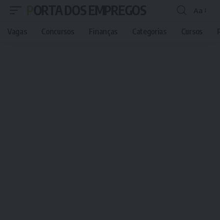
PORTA DOS EMPREGOS
Aa
Font
Resizer
Vagas
Concursos
Finanças
Categorias
Cursos
P