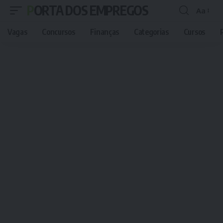
PORTA DOS EMPREGOS
Aa
Font
Resizer
Vagas
Concursos
Finanças
Categorias
Cursos
P