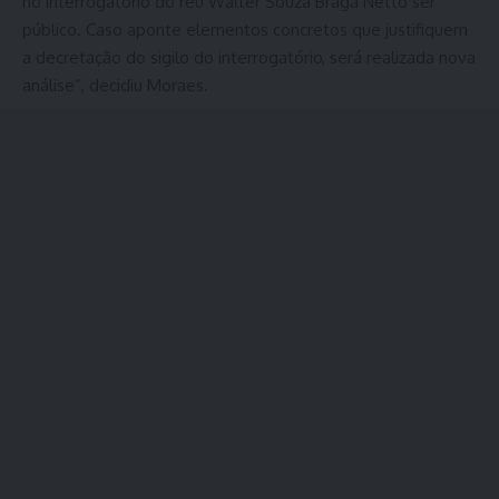
no interrogatório do réu Walter Souza Braga Netto ser
público. Caso aponte elementos concretos que justifiquem
a decretação do sigilo do interrogatório, será realizada nova
análise”, decidiu Moraes.