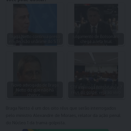
Braga Netto continua preso
Julgamento de Bolsonaro
em decisão unânime do STF
chega a reta final
Novo advogado de Braga
STF interroga Bolsonaro e 7
Netto diz que não há
réus do golpe: veja ao vivo
chance…
Braga Netto é um dos oito réus que serão interrogados
pelo ministro Alexandre de Moraes, relator da ação penal
do Núcleo 1 da trama golpista.