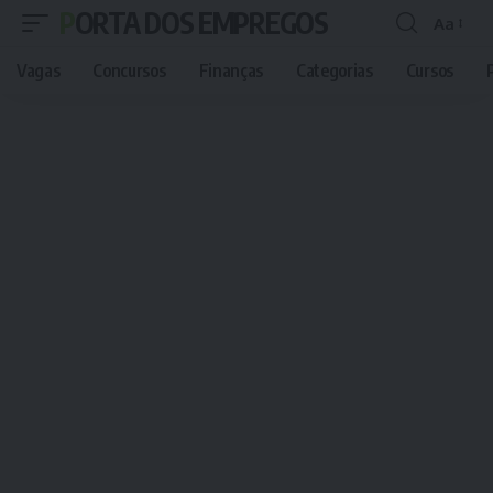
PORTA DOS EMPREGOS
Aa
Font
Resizer
Vagas
Concursos
Finanças
Categorias
Cursos
P