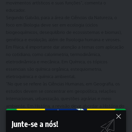
movimentos artísticos e suas funções”, comenta o
educador.
Segundo Galvão, para a área de Ciências da Natureza, o
foco em Biologia deve ser em ecologia (ciclos
biogeoquímicos, desequilíbrio de ecossistemas e biomas),
genética e evolução, além de fisiologia humana e viroses.
Em Física, é importante dar atenção a temas com aplicação
no cotidiano, como calorimetria, termodinâmica,
eletrodinâmica e mecânica. Em Química, os tópicos
essenciais são química orgânica, estequiometria,
eletroquímica e química ambiental.
“No que se refere às Ciências Humanas, em Geografia, os
estudos devem se concentrar em geopolítica, relações
Internacionais, urbanização, questões agrárias e meio
ambiente. Em História, a revisão deve abordar a História do
Brasil (da Colônia à Ditadura Militar, com ênfase na história
recente) e a História Geral (Guerra Fria, Revolução Industrial,
Junte-se a nós!
Idade Contemporânea). Para Filosofia e Sociologia, é