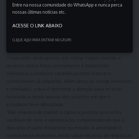
fundamental revisar os principais pensadores e conceitos,
Entre na nossa comunidade do WhatsApp e nunca perca
como ética, cidadania, movimentos sociais e filosofia
nossas últimas notícias etc.
política”, comenta o professor.
ACESSE O LINK ABAIXO
Por fim, para atualidades, é importante ler sobre temas
sociais, políticos, econômicos e culturais recentes, pois isso
CLIQUE AQUI PARA ENTRAR NO GRUPO
fornecerá repertório valioso tanto para a redação quanto
para as questões de humanas.
O educador ainda aponta que utilizar mapas mentais e
resumos curtos feitos previamente é importante.
Videoaulas e podcasts também podem reativar o
conhecimento já adquirido. Além disso, ao corrigir exercícios
e simulados, a dica é direcionar a atenção para os erros,
revisando a teoria apenas dos assuntos em que o
estudante teve dificuldade.
“Não esqueça de manter a calma e priorizar uma rotina
saudável de sono e alimentação, compreendendo que o
descanso é parte integrante do estudo. A ansiedade é
normal neste momento, então utilize técnicas de respiração