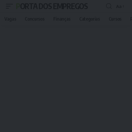
PORTA DOS EMPREGOS
Aa
Font
Resizer
Vagas
Concursos
Finanças
Categorias
Cursos
P