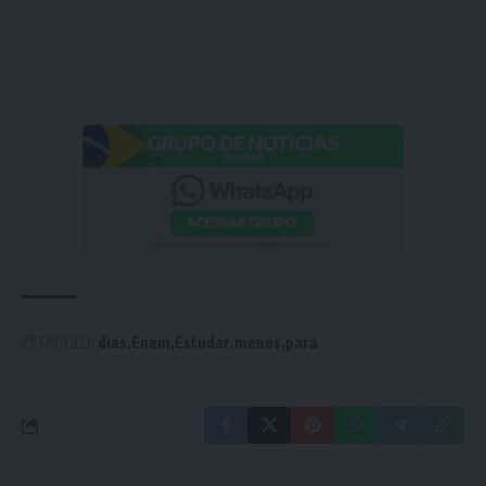
TAGGED:
dias
Enem
Estudar
menos
para