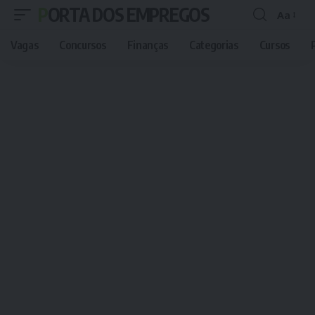
PORTA DOS EMPREGOS
Aa
Font
Resizer
Vagas
Concursos
Finanças
Categorias
Cursos
P