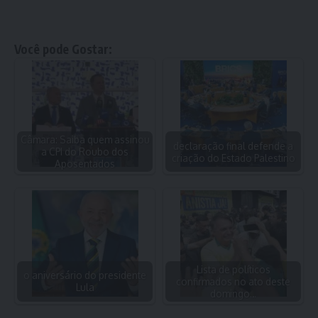
Você pode Gostar:
Câmara: Saiba quem assinou
declaração final defende a
a CPI do Roubo dos
criação do Estado Palestino
Aposentados
Lista de políticos
o aniversário do presidente
confirmados no ato deste
Lula
domingo…