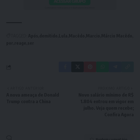
TAGGED:
Após
demitido
Lula
Macêdo
Marcio
Márcio Macêdo
por
reage
ser
ARTIGO ANTERIOR
PRÓXIMO ARTIGO
A nova ameaça de Donald
Novo salário mínimo de R$
Trump contra a China
1.804 entrou em vigor em
julho. Veja quem recebe;
Confira Agora
Nenhum comentário