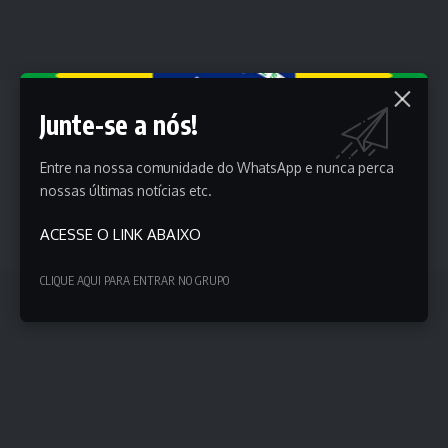
Além disso, ele trabalhou para manter uma comunicação
Junte-se a nós!
efetiva entre as diferentes pastas do governo, garantindo
que as diretrizes traçadas pela Presidência fossem
Entre na nossa comunidade do WhatsApp e nunca perca
seguidas. Márcio Macêdo também desempenhou um papel
nossas últimas notícias etc.
crucial na mediação de conflitos internos, muitas vezes
servindo como ponte entre interesses divergentes dentro
ACESSE O LINK ABAIXO
do governo.
CLIQUE AQUI PARA ENTRAR NO GRUPO