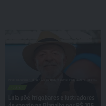
Porta dos Empregos
>
Política
>
Lula põe frigobares e lustradores de sapato no Planalto por R$ 106 mil; veja as fotos
POLÍTICA
Lula põe frigobares e lustradores
de sapato no Planalto por R$ 106