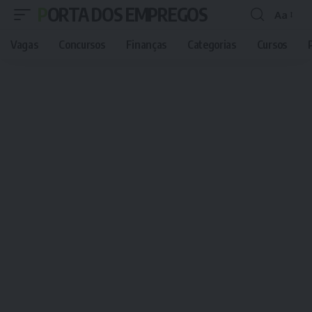
PORTA DOS EMPREGOS
Aa
Font
Resizer
Vagas
Concursos
Finanças
Categorias
Cursos
P