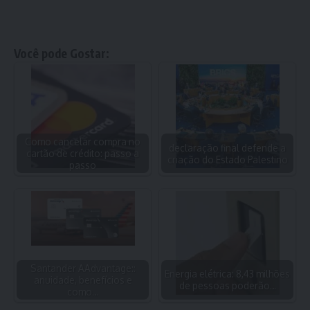
Você pode Gostar:
Como cancelar compra no
declaração final defende a
cartão de crédito: passo a
criação do Estado Palestino
passo
Santander AAdvantage::
Energia elétrica: 8,43 milhões
anuidade, benefícios e
de pessoas poderão…
como…