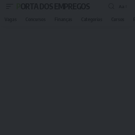
PORTA DOS EMPREGOS
Aa
Font
Resizer
Vagas
Concursos
Finanças
Categorias
Cursos
P