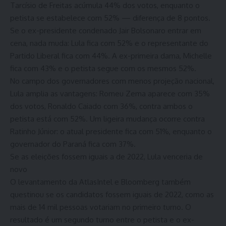
Tarcísio de Freitas acúmula 44% dos votos, enquanto o
petista se estabelece com 52% — diferença de 8 pontos.
Se o ex-presidente condenado Jair Bolsonaro entrar em
cena, nada muda: Lula fica com 52% e o representante do
Partido Liberal fica com 44%. A ex-primeira dama, Michelle
fica com 43% e o petista segue com os mesmos 52%.
No campo dos governadores com menos projeção nacional,
Lula amplia as vantagens: Romeu Zema aparece com 35%
dos votos, Ronaldo Caiado com 36%, contra ambos o
petista está com 52%. Um ligeira mudança ocorre contra
Ratinho Júnior: o atual presidente fica com 51%, enquanto o
governador do Paraná fica com 37%.
Se as eleições fossem iguais a de 2022, Lula venceria de
novo
O levantamento da AtlasIntel e Bloomberg também
questinou se os candidatos fossem iguais de 2022, como as
mais de 14 mil pessoas votariam no primeiro turno. O
resultado é um segundo turno entre o petista e o ex-