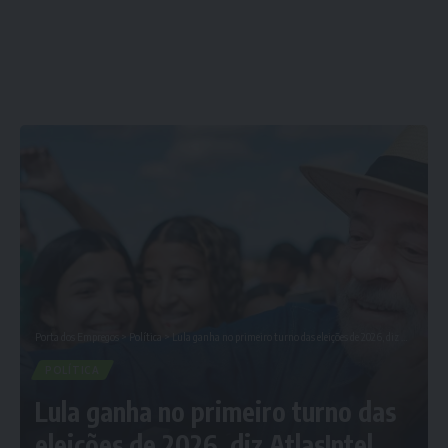
Porta dos Empregos
>
Política
>
Lula ganha no primeiro turno das eleições de 2026, diz AtlasIntel
POLÍTICA
Lula ganha no primeiro turno das
eleições de 2026, diz AtlasIntel