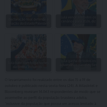
Lula vence em todos os
declaração final defende a
cenários para 2026, diz
criação do Estado Palestino
Quaest
Lula ganha de todos os
Lula bate com folga nomes
adversários nas eleições
da direita, incluindo…
de…
O levantamento foi realizado entre os dias 15 a 19 de
outubro e publicado nesta sexta-feira (24). A AtlasIntel e
Bloomberg reuniram 14.063 respondentes de modo que se
assemelhe ao perfil da população brasileira adulta,
“inclusive da população que possui um acesso limitado à