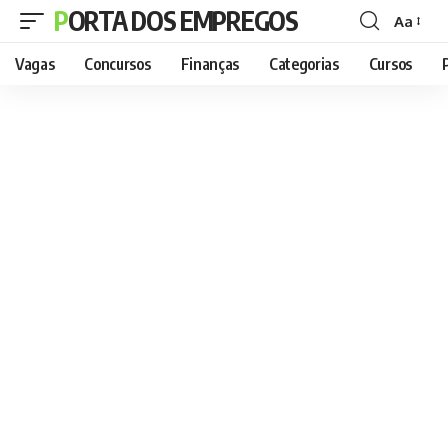
PORTA DOS EMPREGOS
Aa
Font
Resizer
Vagas
Concursos
Finanças
Categorias
Cursos
P