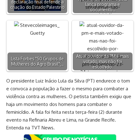
declaração final defende a
lança programa e
criação do Estado Palestino
documento…
Atual ouvidor da PM é mais
Lista Forbes "50 Grupos de
votado, mas não foi
Mulheres do Agro Brasil";…
escolhido.
O presidente Luiz Inácio Lula da Silva (PT) endurece o tom
e convoca a população a fazer o mesmo para combater a
violência contra as mulheres. O petista também exigiu que
haja um movimento dos homens para combater o
feminicídio. A fala foi feita nesta terça-feira (2) durante
evento na Refinaria Abreu e Lima, na Grande Recife.
Entenda na TVT News.