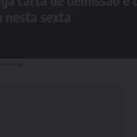
a carta de demissão e 
a nesta sexta
sterio da.jpg