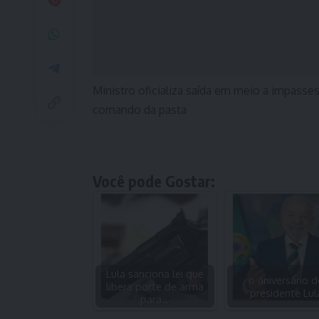
Ministro oficializa saída em meio a impasses
comando da pasta
Você pode Gostar:
Lula sanciona lei que
o aniversário 
libera porte de arma
presidente Lul
para…