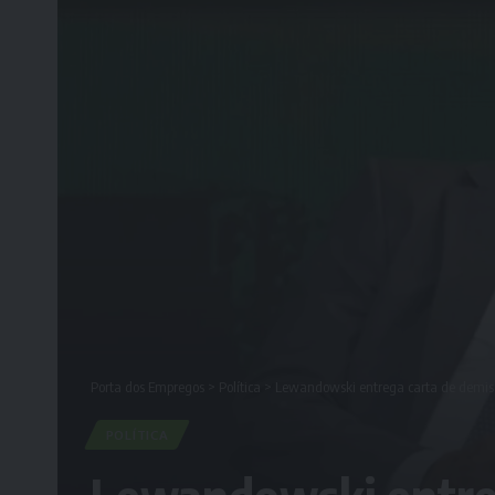
Porta dos Empregos
>
Política
>
Lewandowski entrega carta de demissã
POLÍTICA