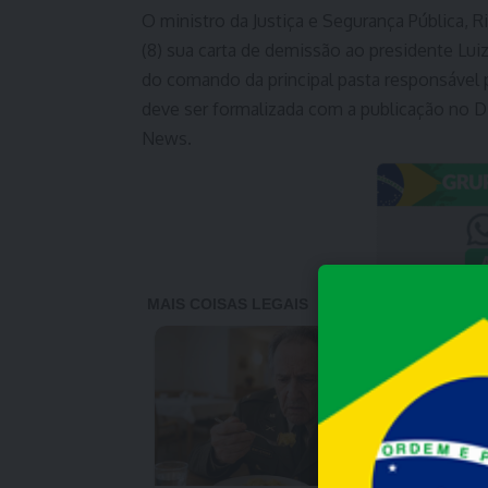
O ministro da Justiça e Segurança Pública, 
(8) sua carta de demissão ao presidente Luiz
do comando da principal pasta responsável p
deve ser formalizada com a publicação no Diá
News.