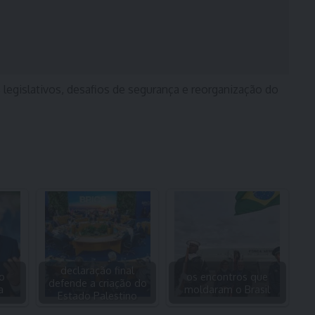
 legislativos, desafios de segurança e reorganização do
declaração final
do
os encontros que
defende a criação do
a
moldaram o Brasil
Estado Palestino