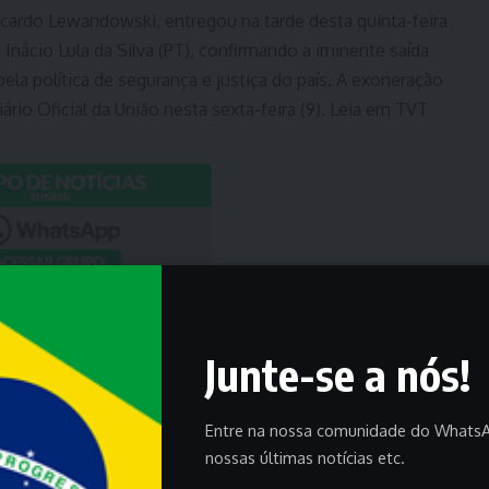
Ricardo Lewandowski, entregou na tarde desta quinta-feira
 Inácio Lula da Silva (PT), confirmando a iminente saída
ela política de segurança e justiça do país. A exoneração
rio Oficial da União nesta sexta-feira (9). Leia em TVT
Junte-se a nós!
Entre na nossa comunidade do WhatsA
nossas últimas notícias etc.